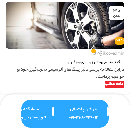
۳۰
بهمن
مقالات
0
ikco-admin
رینگ آلومنیومی و تاثیر آن بر روی ترمز گیری
در این مقاله به بررسی تاثیر رینگ های آلومنیمی بر ترمز گیری خودرو
خواهیم پرداخت .
ادامه مطلب
فروش و پشتیبانی
فروشگاه تبریز
041-338-339-92
تبریز ، سه راهی ولیعصر