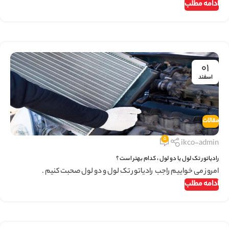
ادامه مطلب
۰۱
اسفند
مقالات
5
ikco-admin
رادیاتور تک لول یا دو لول ، کدام بهتر است ؟
امروز می خواییم راجب رادیاتور تک لول و دو لول صحبت کنیم .
ادامه مطلب