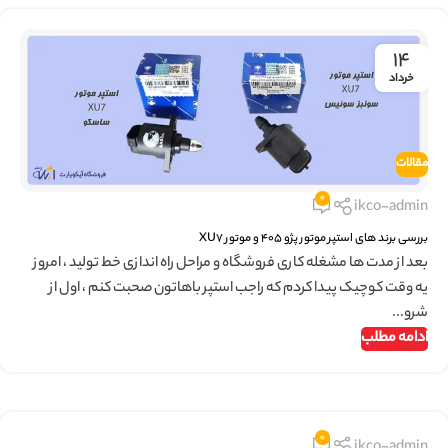
۱۴
خرداد
مقالات
0
ikco-admin
بررسی برند های استپر موتور پژو 405 و موتور XU7
بعد از مدت ها مشغله کاری فروشگاه و مراحل راه اندازی خط تولید ، امروز
یه وقت کوچیک پیدا کردم که راجب استپر باهاتون صحبت کنم ، اول از
شرو...
ادامه مطلب
0
ikco-admin