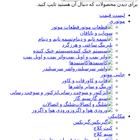
برای دیدن محصولات که دنبال آن هستید تایپ کنید.
لیست قیمت
موتوری
قطعات موتور
سوپاپ و یاتاقان
تسمه تایم و دینام
بلبرینگ ساعتی و هرزگرد
سیستم خنک کننده
واتر پمپ و اویل پمپ
کاسنمدها
واشر سرسیلندر
جانبی موتور
قاب و کاور
اورینگ و سایر واشرها
انژکتور و سوخت رسانی
سیم گاز
شلنگ و اتصالات
ورودی هوا و اگزوز
مکانیکی
گیربکس
کیت کلاچ
سیم کلاچ
فرمان و جلوبندی