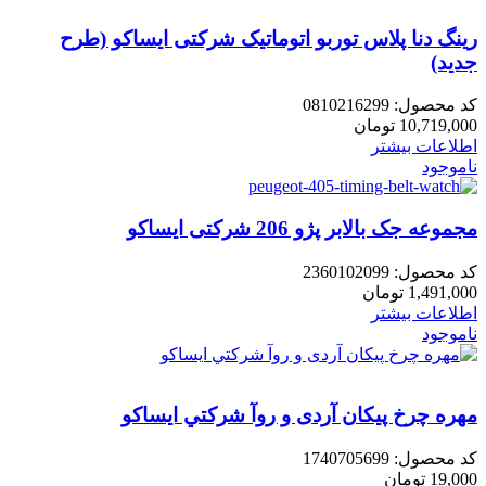
رینگ دنا پلاس توربو اتوماتیک شرکتی ایساکو (طرح
جدید)
کد محصول:
0810216299
10,719,000
تومان
اطلاعات بیشتر
ناموجود
مجموعه جک بالابر پژو 206 شرکتی ایساکو
کد محصول:
2360102099
1,491,000
تومان
اطلاعات بیشتر
ناموجود
مهره چرخ پيکان آردی و روآ شرکتي ایساکو
کد محصول:
1740705699
19,000
تومان