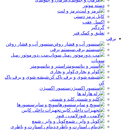
دسته موتور
ترمز و لنت
کابل ترمز دستی
اکسل عقب
گردگیر
تعلیق و کمک فنر
برقی
سنسور آب و فشار روغن
سیستم برقی
مپ ،دورموتور ،میل
سوپاپ
استپر و پتانسیومتر
کولر و بخاری
شیشه شوی و برف پاک
کن
سنسور اکسیژن
رله ها
کلید و شستی
سویچ و سایرسنسورها
تجهیزات داخلی کابین
لامپ ، فیوز
کویل و وایر ، شمع
دینام ، استارت و باطری