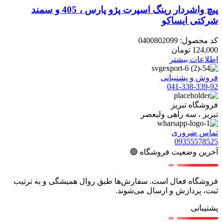
پیچ واشردار رینگ اسپرت پژو پارس ، 405 و سمند
شرکتی ایساکو
کد محصول:
0400802099
124,000
تومان
اطلاعات بیشتر
فروش و پشتیبانی
041-338-339-92
فروشگاه تبریز
تبریز ، سه راهی ولیعصر
تماس ضروری
09355578525
آخرین وضعیت فروشگاه 🟢
فروشگاه فعال است. سفارش‌ها طبق روال همیشگی و به ترتیب
ثبت، پردازش و ارسال می‌شوند.
پشتیبانی