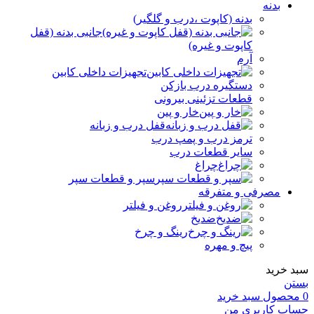
بدنه
بدنه (کاپوت ،درب و گلگیر)
جانبی بدنه (قفل
کاپوت و غیره)
آرم
تجهیزات داخلی کابین
دستگیره درب بازکن
قطعات تزئینی بیرونی
خار و پین
قفل درب و زبانه
ترمز درب و پمپ درب
سایر قطعات درب
چراغ
سپر و قطعات سپر
مصرفی و متفرقه
روغن و فیلتر
ضدیخ
رینگ و چرخ
پیچ و مهره
سبد خرید
بستن
0
محصول
سبد خرید
حساب کاربری من