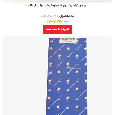
درپوش فیلتر روغن پژو 206 (پایه کوتاه) شرکتی ایساکو
کد محصول:
0613500399
419,000
تومان
افزودن به سبد خرید