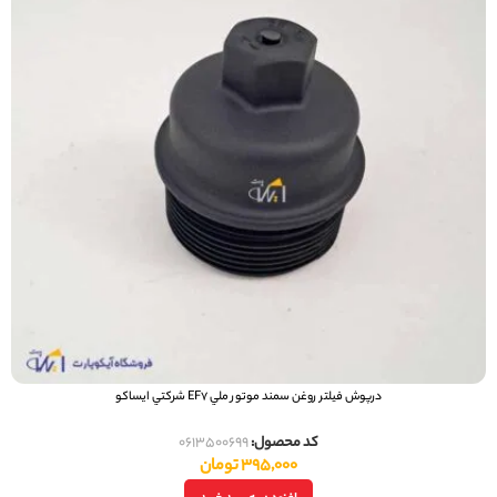
درپوش فيلتر روغن سمند موتور ملي EF7 شرکتي ایساکو
کد محصول:
0613500699
395,000
تومان