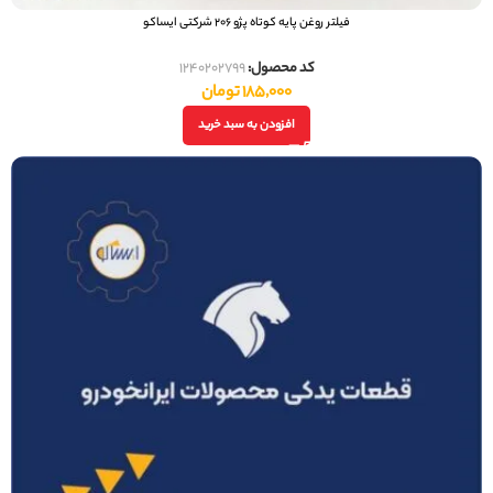
فيلتر روغن پایه کوتاه پژو 206 شرکتی ایساکو
کد محصول:
1240202799
185,000
تومان
افزودن به سبد خرید