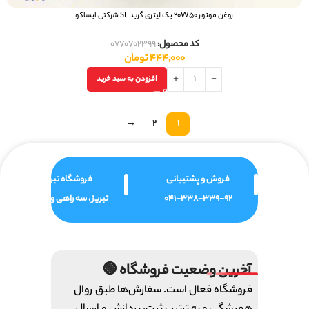
روغن موتور 20W50 یک لیتری گرید SL شرکتی ایساکو
کد محصول:
0770702399
444,000
تومان
افزودن به سبد خرید
→
2
1
فروش و پشتیبانی
فروشگاه تبریز
041-338-339-92
تبریز ، سه راهی ولیعصر
آخرین وضعیت فروشگاه 🟢
فروشگاه فعال است. سفارش‌ها طبق روال