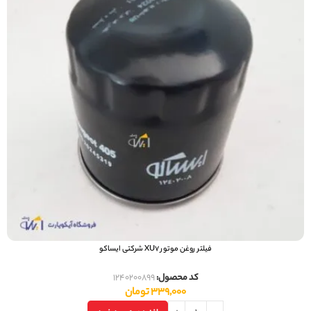
فیلتر روغن موتور XU7 شرکتی ایساکو
کد محصول:
1240200899
339,000
تومان