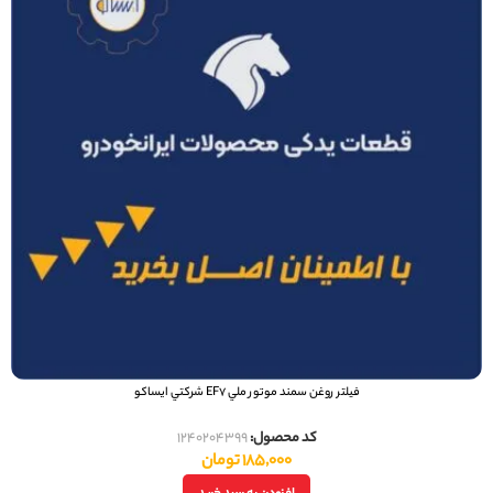
فيلتر روغن سمند موتور ملي EF7 شرکتي ایساکو
کد محصول:
1240204399
185,000
تومان