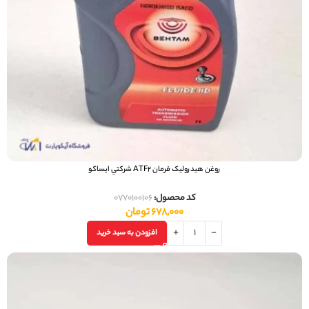
روغن هيدروليک فرمان ATF2 شرکتي ایساکو
کد محصول:
0770100106
678,000
تومان
افزودن به سبد خرید