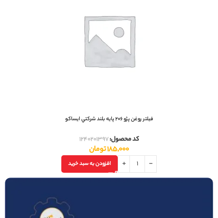
فيلتر روغن پژو 206 پايه بلند شرکتي ایساکو
کد محصول:
1240201397
185,000
تومان
افزودن به سبد خرید