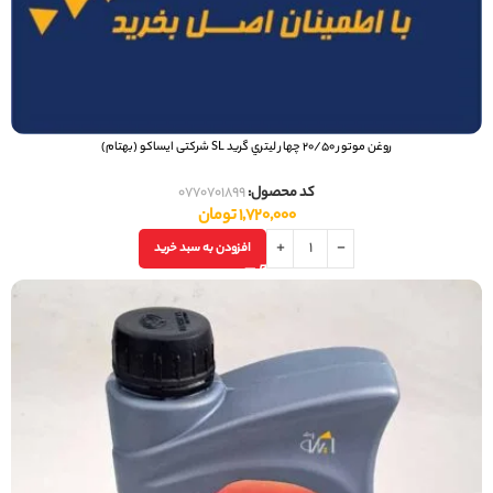
روغن موتور 20/50 چهار ليتري گرید SL شرکتی ایساکو (بهتام)
کد محصول:
0770701899
1,720,000
تومان
افزودن به سبد خرید