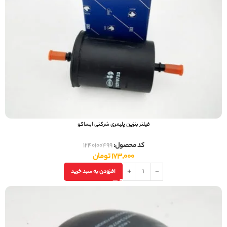
فیلتر بنزین پلیمری شرکتی ایساکو
کد محصول:
1240100499
173,000
تومان
افزودن به سبد خرید