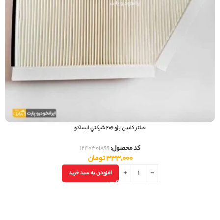
فیلتر کابین پژو 206 شرکتي ایساکو
کد محصول:
1240301899
333,000
تومان
افزودن به سبد خرید