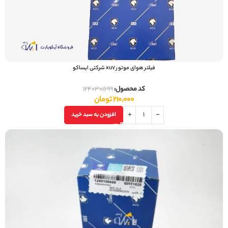
فیلتر هوای موتور xu7 شرکتی ایساکو
کد محصول:
1240301699
210,000
تومان
افزودن به سبد خرید