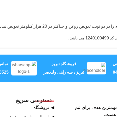
ض روغن و حداکثر در 20 هزار کیلومتر تعویض نمایید .
اشد .
نی
فروشگاه تبریز
تماس
04
تبریز ، سه راهی ولیعصر
8525
دسترسی سریع
همترین هدف برای تیم
◀ فروشگاه
ت هست.