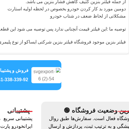
از جمله فیلتر بنزین کثیف کاهش فشار بنزین می باشد.
دومین مورد بد کار کردن خودرو بخصوص در لحظه اولیه استارت
مشکلاتی از لحاظ ضعف در شتاب خودرو
توصیه ما :این فیلتر قیمت آنچنانی ندارد پس توصیه می شود این قطعه را در دو نوبت تعوی
فیلتر بنزین موجود فروشگاه فیلتر بنزین شرکتی ایساکو از نوع پلیمری کد 1240100499 می ب
فروش و پشتیبا
1-338-339-92
رین وضعیت فروشگاه 🟢
پشتیبانی
شگاه فعال است. سفارش‌ها طبق روال
پشتیبانی سریع م
شگی و به ترتیب ثبت، پردازش و ارسال
ایرانخودرو پار