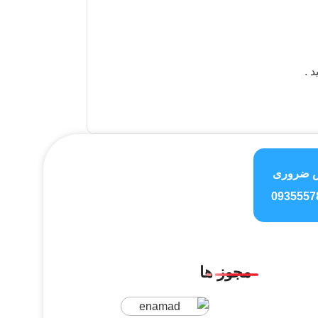
 ضروری
0935557
مجوز ها