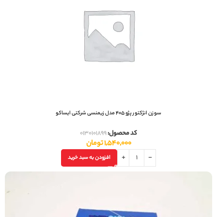
سوزن انژکتور پژو 405 مدل زيمنسی شرکتی ایساکو
کد محصول:
0130101899
1,540,000
تومان
افزودن به سبد خرید