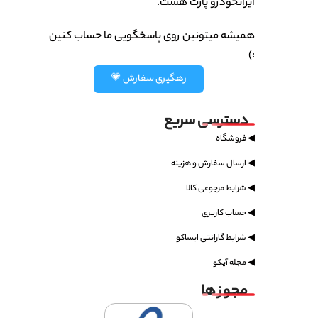
ایرانخودرو پارت هست.
همیشه میتونین روی پاسخگویی ما حساب کنین
:)
رهگیری سفارش 💗
دسترسی سریع
◀ فروشگاه
◀ ارسال سفارش و هزینه
◀ شرایط مرجوعی کالا
◀ حساب کاربری
◀ شرایط گارانتی ایساکو
◀ مجله آیکو
مجوز ها