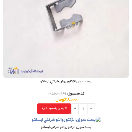
بست سوزن انژکتور بوش شرکتي ایساکو
کد محصول:
0251800899
18,000
تومان
افزودن به سبد خرید
بست سوزن انژکتور والئو شرکتي ایساکو