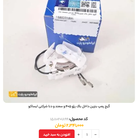
گیج پمپ بنزین داخل باک پژو 405 و سمند و دنا شرکتی ایساکو
کد محصول:
1580201899
2,341,000
تومان
افزودن به سبد خرید