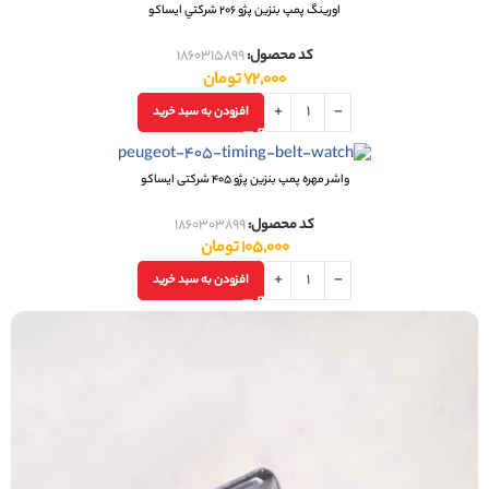
اورینگ پمپ بنزين پژو 206 شرکتي ایساکو
کد محصول:
1860315899
72,000
تومان
افزودن به سبد خرید
واشر مهره پمپ بنزین پژو 405 شرکتی ایساکو
کد محصول:
1860303899
105,000
تومان
افزودن به سبد خرید