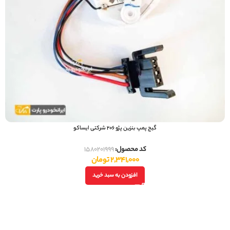
گيج پمپ بنزين پژو 206 شرکتی ایساکو
کد محصول:
1580201999
2,341,000
تومان
افزودن به سبد خرید