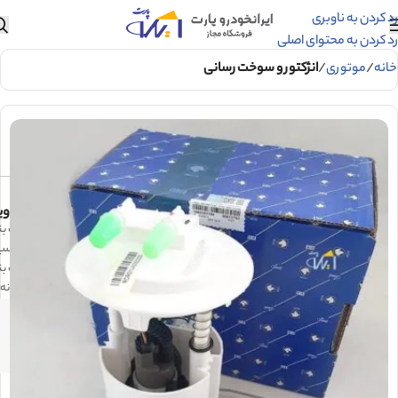
رد کردن به ناوبری
رد کردن به محتوای اصلی
خانه
موتوری
انژکتور و سوخت رسانی
وی
پمپ بنزین پژو 405 
مناسب پژو 405 و سم
پمپ بن
دهانه 