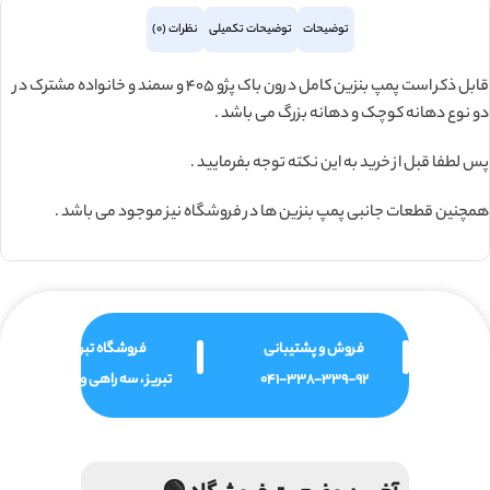
توضیحات
توضیحات تکمیلی
نظرات (0)
قابل ذکر است پمپ بنزین کامل درون باک پژو 405 و سمند و خانواده مشترک در
دو نوع دهانه کوچک و دهانه بزرگ می باشد .
پس لطفا قبل از خرید به این نکته توجه بفرمایید .
همچنین قطعات جانبی پمپ بنزین ها در فروشگاه نیز موجود می باشد .
فروش و پشتیبانی
فروشگاه تبریز
041-338-339-92
تبریز ، سه راهی ولیعصر