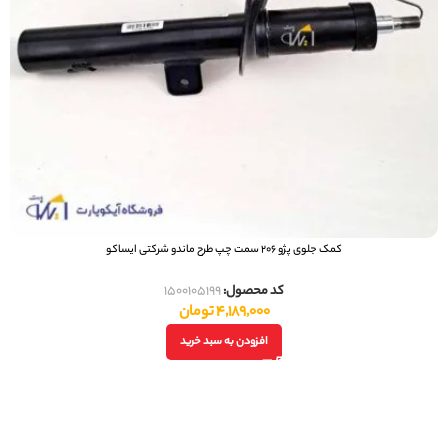
کمک جلوی پژو 206 سمت چپ طرح ماندو شرکتی ایساکو
کد محصول:
1500105199
4,189,000
تومان
افزودن به سبد خرید