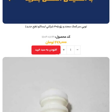
توپي سر کمک سمند و پژو 405 شرکتي ایساکو (طرح جدید)
کد محصول:
1110401899
678,000
تومان
افزودن به سبد خرید