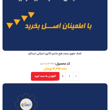
کمک جلوی سمند طرح ماندو (گازی) شرکتی ایساکو
کد محصول:
1500104999
4,312,000
تومان
افزودن به سبد خرید