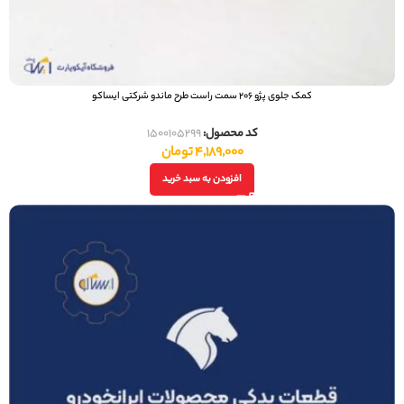
کمک جلوی پژو 206 سمت راست طرح ماندو شرکتی ایساکو
کد محصول:
1500105299
4,189,000
تومان
افزودن به سبد خرید