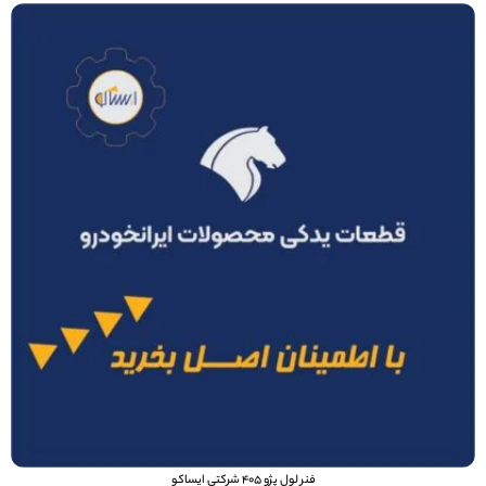
فنر لول پژو 405 شرکتي ایساکو