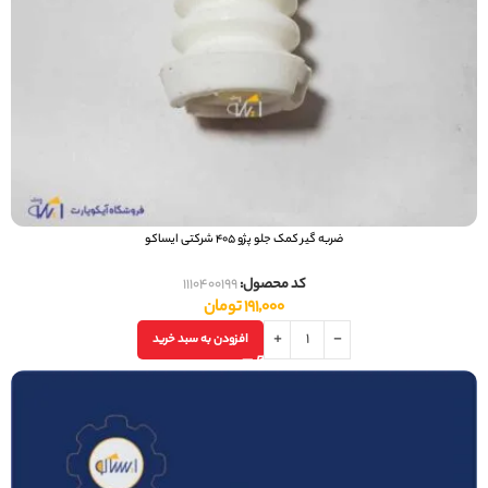
ضربه گیر کمک جلو پژو 405 شرکتی ایساکو
کد محصول:
1110400199
191,000
تومان
افزودن به سبد خرید