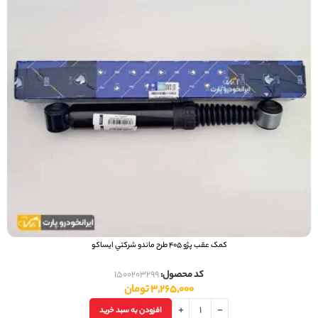
کمک عقب پژو 405 طرح ماندو شرکتي ایساکو
کد محصول:
1500203299
3,265,000
تومان
افزودن به سبد خرید