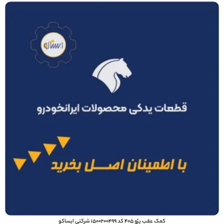
کمک عقب پژو 405 کد 1500200499 شرکتي ایساکو