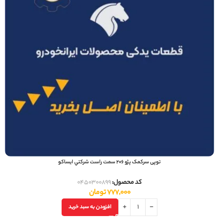
توپی سرکمک پژو 206 سمت راست شرکتي ایساکو
کد محصول:
0450300899
777,000
تومان
افزودن به سبد خرید