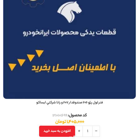
فنر لول پژو 206 صندوقدار 207 و رانا شرکتي ایساکو
کد محصول:
1210101699
1,405,000
تومان
افزودن به سبد خرید