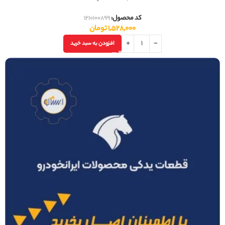
کد محصول:
1210100899
1,528,000
تومان
افزودن به سبد خرید