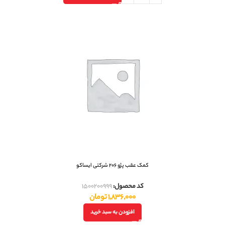
کمک عقب پژو 206 شرکتی ایساکو
کد محصول:
1500200999
1,836,000
تومان
افزودن به سبد خرید