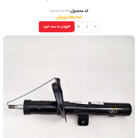
کد محصول:
1500200499
1,910,000
تومان
افزودن به سبد خرید