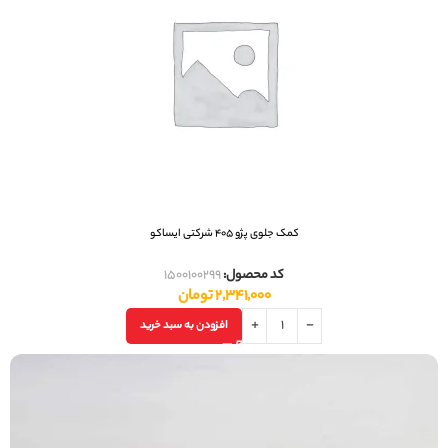
کمک جلوی پژو 405 شرکتی ایساکو
کد محصول:
1500100299
2,341,000
تومان
افزودن به سبد خرید