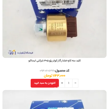
کلید سه کاره فشار گاز کولر پژو 405 شرکتی ایساکو
کد محصول:
0940201299
743,000
تومان
افزودن به سبد خرید