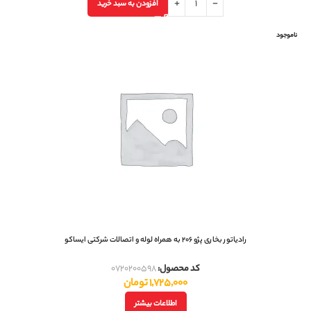
افزودن به سبد خرید
ناموجود
رادياتور بخاری پژو 206 به همراه لوله و اتصالات شرکتی ایساکو
کد محصول:
0720200598
1,725,000
تومان
اطلاعات بیشتر