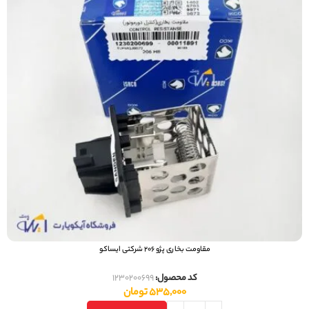
مقاومت بخاری پژو 206 شرکتی ایساکو
کد محصول:
1230200699
535,000
تومان