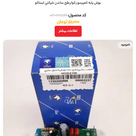
بوش پايه کمپرسور کولر طرح ساندن شرکتي ایساکو
کد محصول:
0302901199
51,000
تومان
اطلاعات بیشتر
ناموجود