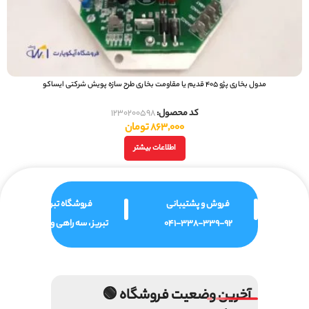
مدول بخاری پژو 405 قدیم یا مقاومت بخاری طرح سازه پویش شرکتی ایساکو
کد محصول:
1230200598
863,000
تومان
اطلاعات بیشتر
فروش و پشتیبانی
فروشگاه تبریز
041-338-339-92
تبریز ، سه راهی ولیعصر
آخرین وضعیت فروشگاه 🟢