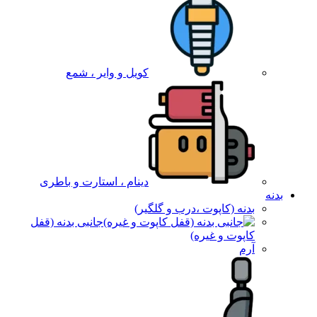
کویل و وایر ، شمع
دینام ، استارت و باطری
بدنه
بدنه (کاپوت ،درب و گلگیر)
جانبی بدنه (قفل
کاپوت و غیره)
آرم