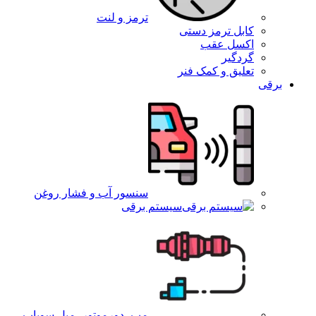
ترمز و لنت
کابل ترمز دستی
اکسل عقب
گردگیر
تعلیق و کمک فنر
برقی
سنسور آب و فشار روغن
سیستم برقی
مپ ،دورموتور ،میل سوپاپ