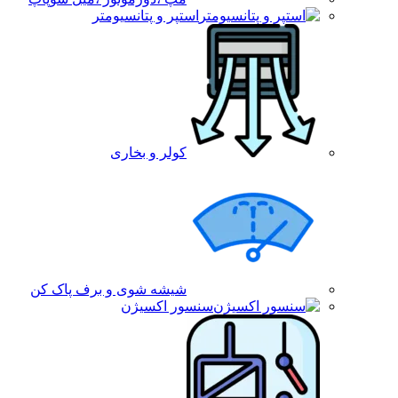
استپر و پتانسیومتر
کولر و بخاری
شیشه شوی و برف پاک کن
سنسور اکسیژن