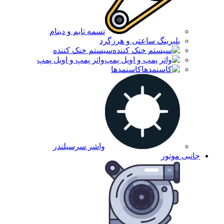
تسمه تایم و دینام
بلبرینگ ساعتی و هرزگرد
سیستم خنک کننده
واتر پمپ و اویل پمپ
کاسنمدها
واشر سرسیلندر
جانبی موتور