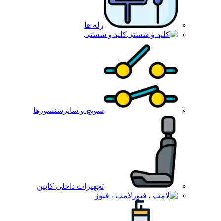
رله ها
کلید و شستی
سویچ و سایرسنسورها
تجهیزات داخلی کابین
لامپ ، فیوز