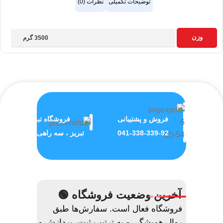
توضیحات تکمیلی
نظرات (0)
وزن
3500 گرم
فروش و پشتیبانی
فروشگاه تبریز
041-338-339-92
تبریز ، سه راهی ولیعصر
آخرین وضعیت فروشگاه 🟢
فروشگاه فعال است. سفارش‌ها طبق
روال همیشگی و به ترتیب ثبت، پردازش و