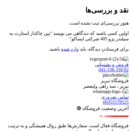
برای فرستادن دیدگاه، باید
وارد شده
باشید.
فروش و پشتیبانی
041-338-339-92
فروشگاه تبریز
تبریز ، سه راهی ولیعصر
تماس ضروری
09355578525
آخرین وضعیت فروشگاه 🟢
فروشگاه فعال است. سفارش‌ها طبق روال همیشگی و به ترتیب
ثبت، پردازش و ارسال می‌شوند.
پشتیبانی
پشتیبانی سریع مهمترین هدف برای تیم ایرانخودرو پارت هست.
همیشه میتونین روی پاسخگویی ما حساب کنین :)