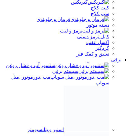
اکسل عقب
گردگیر
تعلیق و کمک فنر
برقی
سنسور آب و فشار روغن
سیستم برقی
مپ ،دورموتور ،میل
سوپاپ
استپر و پتانسیومتر
کولر و بخاری
شیشه شوی و برف پاک
کن
سنسور اکسیژن
رله ها
کلید و شستی
سویچ و سایرسنسورها
تجهیزات داخلی کابین
لامپ ، فیوز
کویل و وایر ، شمع
دینام ، استارت و باطری
بدنه
بدنه (کاپوت ،درب و گلگیر)
جانبی بدنه (قفل
کاپوت و غیره)