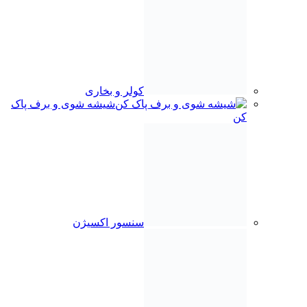
آرم
تجهیزات داخلی کابین
دستگیره درب بازکن
قطعات تزئینی بیرونی
خار و پین
قفل درب و زبانه
ترمز درب و پمپ درب
سایر قطعات درب
چراغ
سپر و قطعات سپر
مصرفی و متفرقه
روغن و فیلتر
ضدیخ
رینگ و چرخ
پیچ و مهره
سبد خرید
بستن
0
محصول
سبد خرید
حساب کاربری من