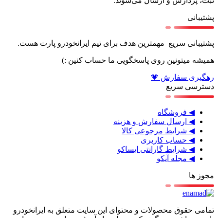
رهگیری سفارش 💗
دسترسی سریع
◀ فروشگاه
◀ ارسال سفارش و هزینه
◀ شرایط مرجوعی کالا
◀ حساب کاربری
◀ شرایط گارانتی ایساکو
◀ مجله آیکو
مجوز ها
تمامی حقوق محصولات و محتوای این سایت متعلق به ایرانخودرو
پارت میباشد و هرگونه کپی برداری از آن غیرمجاز و بدون رضایت
ماست 1400©
جستجو
برای دیدن محصولات که دنبال آن هستید تایپ کنید.
لیست قیمت
موتوری