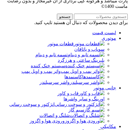
قطعات موتور
سوپاپ و یاتاقان
تسمه تایم و دینام
بلبرینگ ساعتی و هرزگرد
سیستم خنک کننده
واتر پمپ و اویل پمپ
کاسنمدها
واشر سرسیلندر
جانبی موتور
قاب و کاور
اورینگ و سایر واشرها
انژکتور و سوخت رسانی
سیم گاز
شلنگ و اتصالات
ورودی هوا و اگزوز
مکانیکی
گیربکس
کیت کلاچ
سیم کلاچ
فرمان و جلوبندی
دسته موتور
ترمز و لنت
کابل ترمز دستی