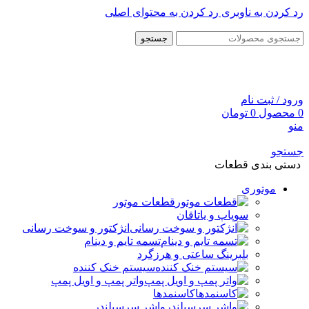
رد کردن به ناوبری
رد کردن به محتوای اصلی
جستجو
ورود / ثبت نام
0
محصول
0
تومان
منو
جستجو
دستی بندی قطعات
موتوری
قطعات موتور
سوپاپ و یاتاقان
انژکتور و سوخت رسانی
تسمه تایم و دینام
بلبرینگ ساعتی و هرزگرد
سیستم خنک کننده
واتر پمپ و اویل پمپ
کاسنمدها
واشر سرسیلندر