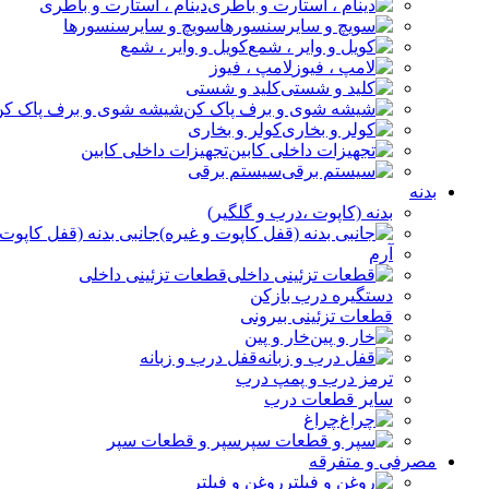
دینام ، استارت و باطری
سویچ و سایرسنسورها
کویل و وایر ، شمع
لامپ ، فیوز
کلید و شستی
شیشه شوی و برف پاک کن
کولر و بخاری
تجهیزات داخلی کابین
سیستم برقی
بدنه
بدنه (کاپوت ،درب و گلگیر)
جانبی بدنه (قفل کاپوت 
آرم
قطعات تزئینی داخلی
دستگیره درب بازکن
قطعات تزئینی بیرونی
خار و پین
قفل درب و زبانه
ترمز درب و پمپ درب
سایر قطعات درب
چراغ
سپر و قطعات سپر
مصرفی و متفرقه
روغن و فیلتر