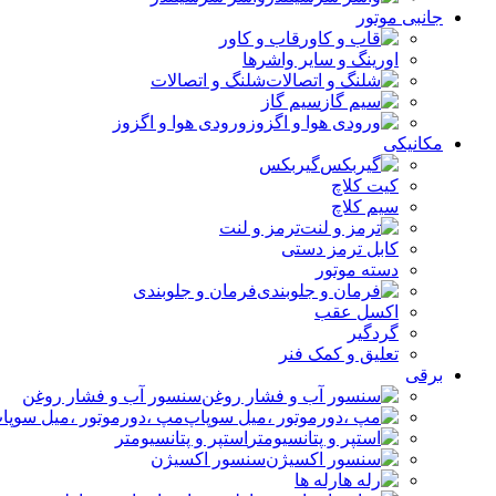
جانبی موتور
قاب و کاور
اورینگ و سایر واشرها
شلنگ و اتصالات
سیم گاز
ورودی هوا و اگزوز
مکانیکی
گیربکس
کیت کلاچ
سیم کلاچ
ترمز و لنت
کابل ترمز دستی
دسته موتور
فرمان و جلوبندی
اکسل عقب
گردگیر
تعلیق و کمک فنر
برقی
سنسور آب و فشار روغن
مپ ،دورموتور ،میل سوپا
استپر و پتانسیومتر
سنسور اکسیژن
رله ها