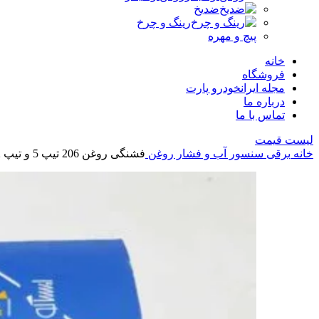
ضدیخ
رینگ و چرخ
پیچ و مهره
خانه
فروشگاه
مجله ایرانخودرو پارت
درباره ما
تماس با ما
لیست قیمت
خانه
برقی
سنسور آب و فشار روغن
فشنگی روغن 206 تیپ 5 و تیپ 2 شرکتی ایساکو