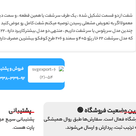
شفت از دو قسمت تشکیل شده ، یک طرف سر شفت یا همین قطعه ، و سمت دی
معمولا اگر به تعویض مشعلی رسیدن توصیه میکنم شفت کامل رو عوض کنید .
چندین مدل سر پلوس یا سر شفت داریم ، منتهی دو مدل بیشتر کاربرد داره ، 22 خار و 24 خار
که مدل سرشفت 22 خار پژو 405 و سمند و 206 طرح کوفکو بیشترین مصرف داره .
فروش و پشتیب
-338-339-92
ین وضعیت فروشگاه 🟢
پشتیبانی
شگاه فعال است. سفارش‌ها طبق روال همیشگی
پشتیبانی سریع مهم
 ترتیب ثبت، پردازش و ارسال می‌شوند.
پارت هست.