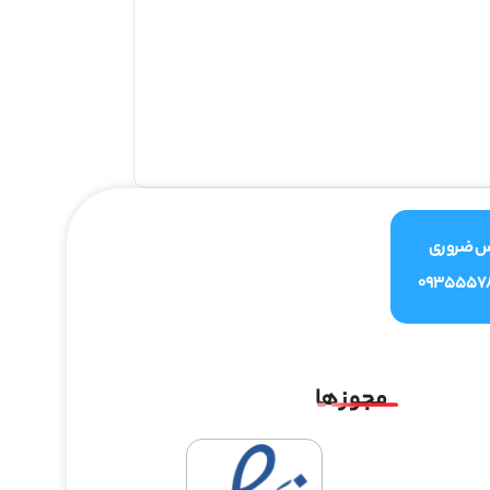
س ضروری
0935557
مجوز ها