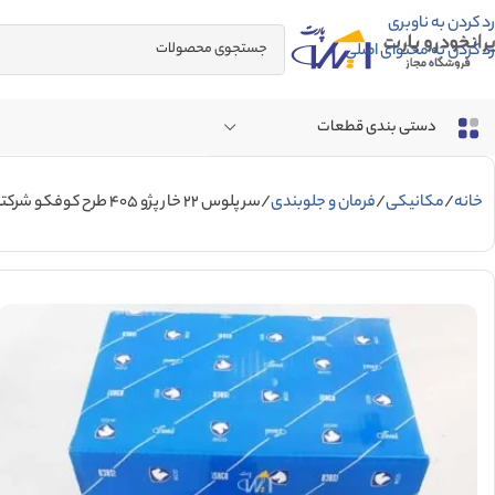
رد کردن به ناوبری
رد کردن به محتوای اصلی
دستی بندی قطعات
خانه
مکانیکی
فرمان و جلوبندی
سر پلوس 22 خار پژو 405 طرح کوفکو شرکتی ایساکو