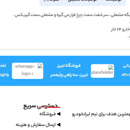
توضیحات
توضیحات تکمیلی
نظرات (0)
گه مشعلی ، سر شفت سمت چرخ قرار می گیره و مشعلی سمت گیربکس .
انی
فروشگاه تبریز
تما
041
تبریز ، سه راهی ولیعصر
8525
دسترسی سریع
ترین هدف برای تیم ایرانخودرو
◀ فروشگاه
◀ ارسال سفارش و هزینه