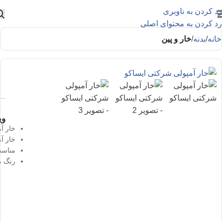
رد کردن به ناوبری
رد کردن به محتوای اصلی
خانه
بدنه
خار و پین
وی
خار آ
خار آم
مناسب
رنگ 