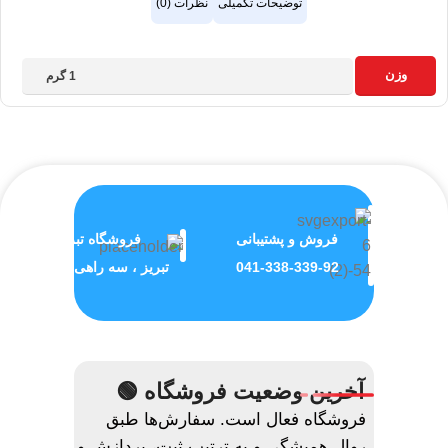
توضیحات تکمیلی
نظرات (0)
وزن
1 گرم
فروش و پشتیبانی
فروشگاه تبریز
041-338-339-92
تبریز ، سه راهی ولیعصر
آخرین وضعیت فروشگاه 🟢
فروشگاه فعال است. سفارش‌ها طبق
روال همیشگی و به ترتیب ثبت، پردازش و