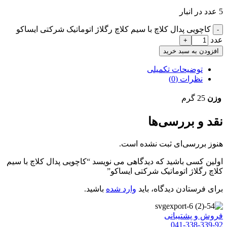
5 عدد در انبار
کاچويی پدال کلاچ با سیم کلاچ رگلاژ اتوماتيک شرکتی ایساکو
عدد
افزودن به سبد خرید
توضیحات تکمیلی
نظرات (0)
وزن
25 گرم
نقد و بررسی‌ها
هنوز بررسی‌ای ثبت نشده است.
اولین کسی باشید که دیدگاهی می نویسد “کاچويی پدال کلاچ با سیم
کلاچ رگلاژ اتوماتيک شرکتی ایساکو”
برای فرستادن دیدگاه، باید
وارد شده
باشید.
فروش و پشتیبانی
041-338-339-92