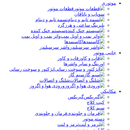
موتوری
قطعات موتور
سوپاپ و یاتاقان
تسمه تایم و دینام
بلبرینگ ساعتی و هرزگرد
سیستم خنک کننده
واتر پمپ و اویل پمپ
کاسنمدها
واشر سرسیلندر
جانبی موتور
قاب و کاور
اورینگ و سایر واشرها
انژکتور و سوخت رسانی
سیم گاز
شلنگ و اتصالات
ورودی هوا و اگزوز
مکانیکی
گیربکس
کیت کلاچ
سیم کلاچ
فرمان و جلوبندی
دسته موتور
ترمز و لنت
کابل ترمز دستی