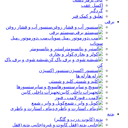
اکسل عقب
گردگیر
تعلیق و کمک فنر
برقی
سنسور آب و فشار روغن
سیستم برقی
مپ ،دورموتور ،میل
سوپاپ
استپر و پتانسیومتر
کولر و بخاری
شیشه شوی و برف پاک
کن
سنسور اکسیژن
رله ها
کلید و شستی
سویچ و سایرسنسورها
تجهیزات داخلی کابین
لامپ ، فیوز
کویل و وایر ، شمع
دینام ، استارت و باطری
بدنه
بدنه (کاپوت ،درب و گلگیر)
جانبی بدنه (قفل