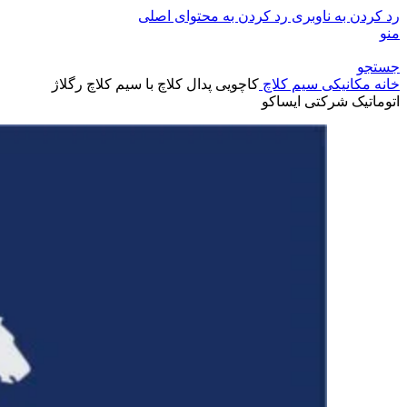
رد کردن به ناوبری
رد کردن به محتوای اصلی
منو
جستجو
خانه
مکانیکی
سیم کلاچ
کاچويی پدال کلاچ با سیم کلاچ رگلاژ
اتوماتيک شرکتی ایساکو