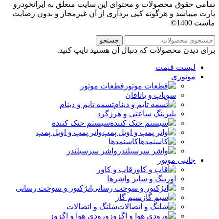
تمامی حقوق محصولات و محتوای این سایت متعلق به ایرانخودرو
پارت میباشد و هرگونه کپی برداری از آن غیرمجاز و بدون رضایت
ماست 1400©
جستجو
برای دیدن محصولات که دنبال آن هستید تایپ کنید.
لیست قیمت
موتوری
قطعات موتور
سوپاپ و یاتاقان
تسمه تایم و دینام
بلبرینگ ساعتی و هرزگرد
سیستم خنک کننده
واتر پمپ و اویل پمپ
کاسنمدها
واشر سرسیلندر
جانبی موتور
قاب و کاور
اورینگ و سایر واشرها
انژکتور و سوخت رسانی
سیم گاز
شلنگ و اتصالات
ورودی هوا و اگزوز