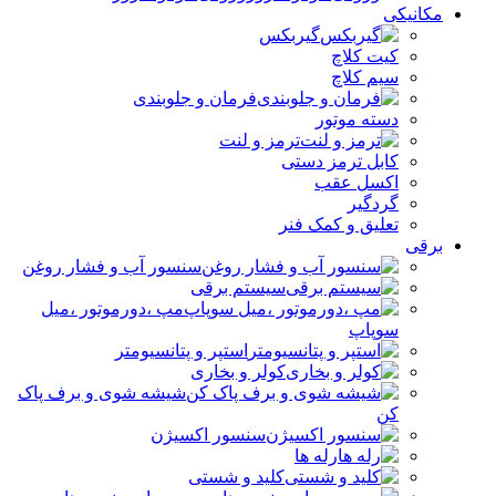
مکانیکی
گیربکس
کیت کلاچ
سیم کلاچ
فرمان و جلوبندی
دسته موتور
ترمز و لنت
کابل ترمز دستی
اکسل عقب
گردگیر
تعلیق و کمک فنر
برقی
سنسور آب و فشار روغن
سیستم برقی
مپ ،دورموتور ،میل
سوپاپ
استپر و پتانسیومتر
کولر و بخاری
شیشه شوی و برف پاک
کن
سنسور اکسیژن
رله ها
کلید و شستی