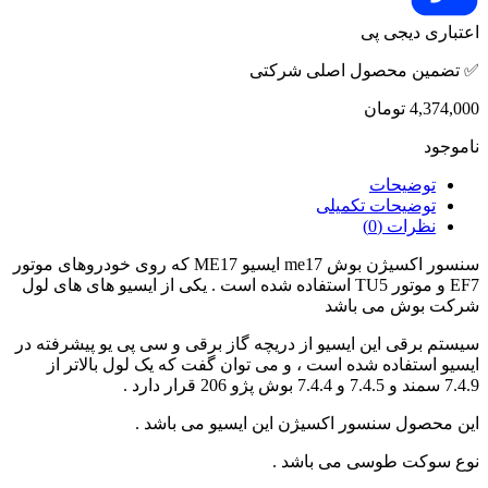
اعتباری دیجی پی
✅ تضمین محصول اصلی شرکتی
4,374,000
تومان
ناموجود
توضیحات
توضیحات تکمیلی
نظرات (0)
سنسور اکسیژن بوش me17 ایسیو ME17 که روی خودروهای موتور
EF7 و موتور TU5 استفاده شده است . یکی از ایسیو های های لول
شرکت بوش می باشد
سیستم برقی این ایسیو از دریچه گاز برقی و سی پی یو پیشرفته در
ایسیو استفاده شده است ، و می توان گفت که یک لول بالاتر از
7.4.9 سمند و 7.4.5 و 7.4.4 بوش پژو 206 قرار دارد .
این محصول سنسور اکسیژن این ایسیو می باشد .
نوع سوکت طوسی می باشد .