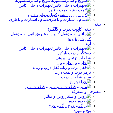
سویچ و سایرسنسورها
تجهیزات داخلی کابین
لامپ ، فیوز
کویل و وایر ، شمع
دینام ، استارت و باطری
بدنه
بدنه (کاپوت ،درب و گلگیر)
جانبی بدنه (قفل
کاپوت و غیره)
آرم
تجهیزات داخلی کابین
دستگیره درب بازکن
قطعات تزئینی بیرونی
خار و پین
قفل درب و زبانه
ترمز درب و پمپ درب
سایر قطعات درب
چراغ
سپر و قطعات سپر
مصرفی و متفرقه
روغن و فیلتر
ضدیخ
رینگ و چرخ
پیچ و مهره