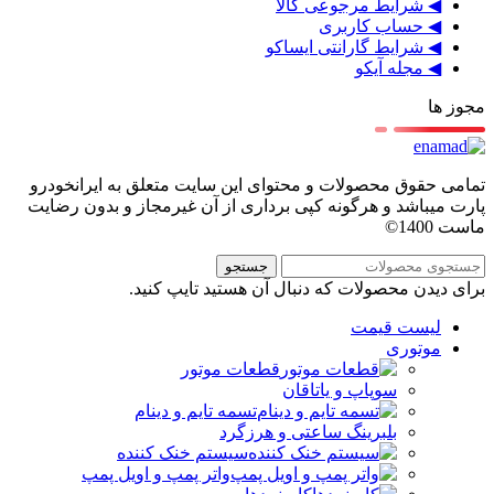
◀ شرایط مرجوعی کالا
◀ حساب کاربری
◀ شرایط گارانتی ایساکو
◀ مجله آیکو
مجوز ها
تمامی حقوق محصولات و محتوای این سایت متعلق به ایرانخودرو
پارت میباشد و هرگونه کپی برداری از آن غیرمجاز و بدون رضایت
ماست 1400©
جستجو
برای دیدن محصولات که دنبال آن هستید تایپ کنید.
لیست قیمت
موتوری
قطعات موتور
سوپاپ و یاتاقان
تسمه تایم و دینام
بلبرینگ ساعتی و هرزگرد
سیستم خنک کننده
واتر پمپ و اویل پمپ