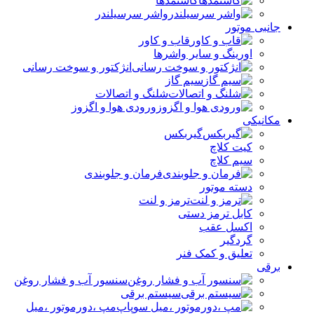
کاسنمدها
واشر سرسیلندر
جانبی موتور
قاب و کاور
اورینگ و سایر واشرها
انژکتور و سوخت رسانی
سیم گاز
شلنگ و اتصالات
ورودی هوا و اگزوز
مکانیکی
گیربکس
کیت کلاچ
سیم کلاچ
فرمان و جلوبندی
دسته موتور
ترمز و لنت
کابل ترمز دستی
اکسل عقب
گردگیر
تعلیق و کمک فنر
برقی
سنسور آب و فشار روغن
سیستم برقی
مپ ،دورموتور ،میل