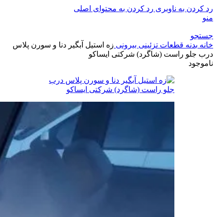
رد کردن به ناوبری
رد کردن به محتوای اصلی
منو
جستجو
خانه
بدنه
قطعات تزئینی بیرونی
زه استیل آبگیر دنا و سورن پلاس
درب جلو راست (شاگرد) شرکتی ایساکو
ناموجود