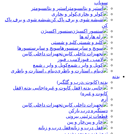
سوپاپ
استپر و پتانسیومتر
کولر و بخاری
شیشه شوی و برف پاک
کن
سنسور اکسیژن
رله ها
کلید و شستی
سویچ و سایرسنسورها
تجهیزات داخلی کابین
لامپ ، فیوز
کویل و وایر ، شمع
دینام ، استارت و باطری
بدنه
بدنه (کاپوت ،درب و گلگیر)
جانبی بدنه (قفل
کاپوت و غیره)
آرم
تجهیزات داخلی کابین
دستگیره درب بازکن
قطعات تزئینی بیرونی
خار و پین
قفل درب و زبانه
ترمز درب و پمپ درب