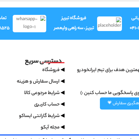
وری
فروشگاه تبریز
فرو
8525
تبریز ، سه راهی ولیعصر
041
دسترسی سریع
◀ فروشگاه
پشتیبانی سریع مهمترین هدف بر
◀ ارسال سفارش و هزینه
◀ شرایط مرجوعی کالا
همیشه میتونین روی پاسخگویی
رهگیری سفارش 
◀ حساب کاربری
◀ شرایط گارانتی ایساکو
◀ مجله آیکو