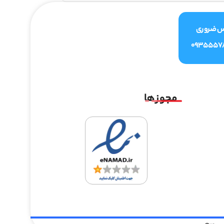
س ضروری
0935557
مجوز ها