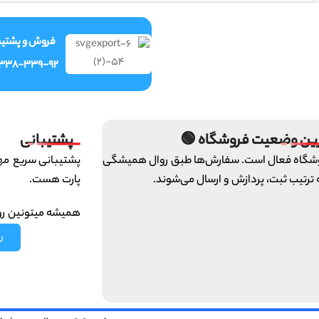
ش و پشتیبانی
-338-339-92
پشتیبانی
آخرین وضعیت فروشگاه
ای تیم ایرانخودرو
فروشگاه فعال است. سفارش‌ها طبق روال همی
پارت هست.
و به ترتیب ثبت، پردازش و ارسال می‌ش
 ما حساب کنین :)
