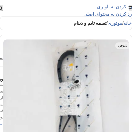
رد کردن به ناوبری
رد کردن به محتوای اصلی
خانه
موتوری
تسمه تایم و دینام
ناموجود
وی
تسمه د
مناسب 
شماره تس
ساخت 
کد فنی : 103
ال نود
بعد سال 1390 تسمه 6pk1822 ق