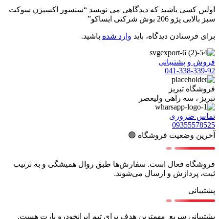
اولین کسی باشید که دیدگاهی می نویسد “سنسور اکسیژن سوکت
سبز بالایی پژو 206 بوش شرکتی ایساکو”
برای فرستادن دیدگاه، باید
وارد شده
باشید.
فروش و پشتیبانی
041-338-339-92
فروشگاه تبریز
تبریز ، سه راهی ولیعصر
تماس ضروری
09355578525
آخرین وضعیت فروشگاه 🟢
فروشگاه فعال است. سفارش‌ها طبق روال همیشگی و به ترتیب
ثبت، پردازش و ارسال می‌شوند.
پشتیبانی
پشتیبانی سریع مهمترین هدف برای تیم ایرانخودرو پارت هست.