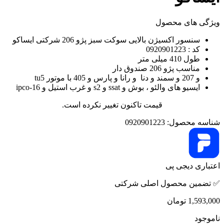
ویژگی های محصول
سنسور اکسیژن بالایی سوکت سبز پژو 206 شرکتی ایساکو
کد : 0920901223
طول 410 میلی متر
مناسب پژو 206 صندوق دار
و 207 و سمند و دنا و رانا و پارس و 405 با موتور tu5
ایسیو های والئو ، بوش و ssat و s2 و غرب استیل و ipco-16
قیمت تاکنون تغییر نکرده است.
شناسه محصول:
0920901223
اعتباری دیجی پی
✅ تضمین محصول اصلی شرکتی
1,593,000
تومان
ناموجود