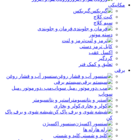
مکانیکی
گیربکس
کیت کلاچ
سیم کلاچ
فرمان و جلوبندی
دسته موتور
ترمز و لنت
کابل ترمز دستی
اکسل عقب
گردگیر
تعلیق و کمک فنر
برقی
سنسور آب و فشار روغن
سیستم برقی
مپ ،دورموتور ،میل
سوپاپ
استپر و پتانسیومتر
کولر و بخاری
شیشه شوی و برف پاک
کن
سنسور اکسیژن
رله ها
کلید و شستی