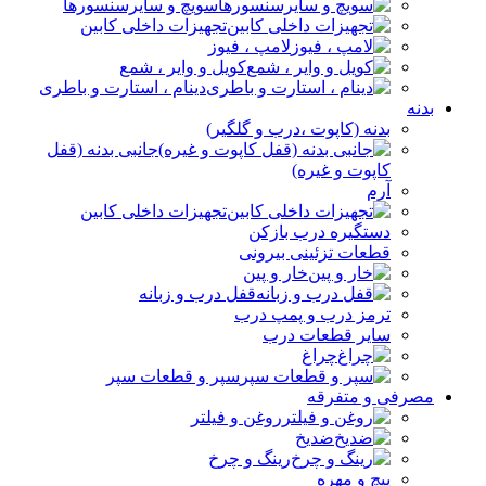
سویچ و سایرسنسورها
تجهیزات داخلی کابین
لامپ ، فیوز
کویل و وایر ، شمع
دینام ، استارت و باطری
بدنه
بدنه (کاپوت ،درب و گلگیر)
جانبی بدنه (قفل
کاپوت و غیره)
آرم
تجهیزات داخلی کابین
دستگیره درب بازکن
قطعات تزئینی بیرونی
خار و پین
قفل درب و زبانه
ترمز درب و پمپ درب
سایر قطعات درب
چراغ
سپر و قطعات سپر
مصرفی و متفرقه
روغن و فیلتر
ضدیخ
رینگ و چرخ
پیچ و مهره