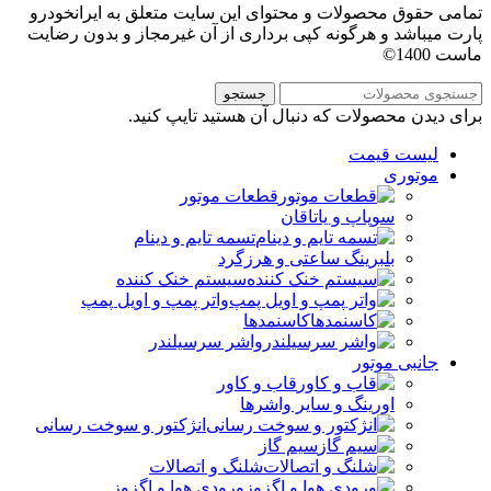
تمامی حقوق محصولات و محتوای این سایت متعلق به ایرانخودرو
پارت میباشد و هرگونه کپی برداری از آن غیرمجاز و بدون رضایت
ماست 1400©
جستجو
برای دیدن محصولات که دنبال آن هستید تایپ کنید.
لیست قیمت
موتوری
قطعات موتور
سوپاپ و یاتاقان
تسمه تایم و دینام
بلبرینگ ساعتی و هرزگرد
سیستم خنک کننده
واتر پمپ و اویل پمپ
کاسنمدها
واشر سرسیلندر
جانبی موتور
قاب و کاور
اورینگ و سایر واشرها
انژکتور و سوخت رسانی
سیم گاز
شلنگ و اتصالات
ورودی هوا و اگزوز