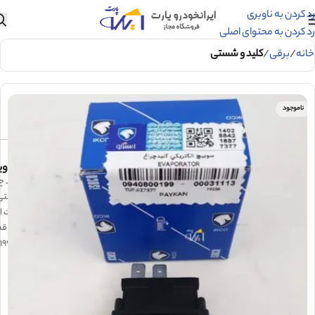
رد کردن به ناوبری
رد کردن به محتوای اصلی
خانه
برقی
کلید و شستی
ناموجود
وی
کلید چ
شرکتی 
جهت اس
پنل قد
کد 0940800199