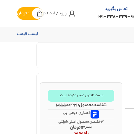
تماس بگیرید
ورود / ثبت نام
0
تومان
92 - 339 - 338 -
لیست قیمت
قیمت تاکنون تغییر نکرده است.
شناسه محصول:
1815500499
اعتباری دیجی پی
✅ تضمین محصول اصلی شرکتی
13,000
تومان
ناموجود