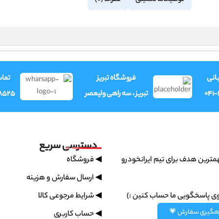
نظرات (0)
توضیحات تکمیلی
وری
فروشگاه تبریز
فرو
8525
تبریز ، سه راهی ولیعصر
041
دسترسی سریع
◀ فروشگاه
پشتیبانی سریع مهمترین هدف بر
◀ ارسال سفارش و هزینه
◀ شرایط مرجوعی کالا
همیشه میتونین روی پاسخگویی
رهگیری سفارش 
◀ حساب کاربری