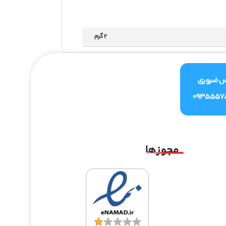
2 گرم
س ضروری
0935557
مجوز ها