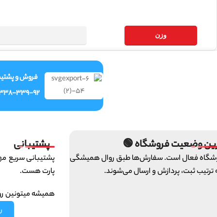
وزن
ش و پشتیبانی
-338-339-92
پشتیبانی
آخرین وضعیت فروشگاه
ای تیم ایرانخودرو
فروشگاه فعال است. سفارش‌ها طبق روال همی
پارت هست.
و به ترتیب ثبت، پردازش و ارسال می‌ش
 ما حساب کنین :)
