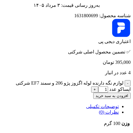
به‌روز رسانی قیمت: ۳ مرداد ۱۴۰۵
شناسه محصول:
1631800699
اعتباری دیجی پی
✅ تضمین محصول اصلی شرکتی
395,000
تومان
4 عدد در انبار
لوازم نگه دارنده لوله اگزوز پژو 206 و سمند EF7 شرکتی
ایساکو عدد
افزودن به سبد خرید
توضیحات تکمیلی
نظرات (0)
وزن
100 گرم