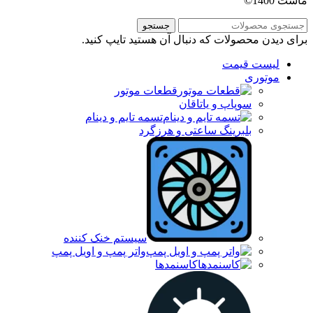
ماست 1400©
جستجو
برای دیدن محصولات که دنبال آن هستید تایپ کنید.
لیست قیمت
موتوری
قطعات موتور
سوپاپ و یاتاقان
تسمه تایم و دینام
بلبرینگ ساعتی و هرزگرد
سیستم خنک کننده
واتر پمپ و اویل پمپ
کاسنمدها