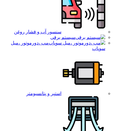
سنسور آب و فشار روغن
سیستم برقی
مپ ،دورموتور ،میل
سوپاپ
استپر و پتانسیومتر