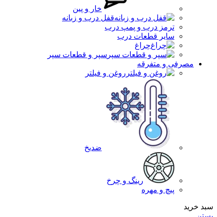
خار و پین
قفل درب و زبانه
ترمز درب و پمپ درب
سایر قطعات درب
چراغ
سپر و قطعات سپر
مصرفی و متفرقه
روغن و فیلتر
ضدیخ
رینگ و چرخ
پیچ و مهره
سبد خرید
بستن