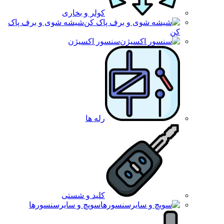
کولر و بخاری
شیشه شوی و برف پاک
کن
سنسور اکسیژن
رله ها
کلید و شستی
سویچ و سایرسنسورها