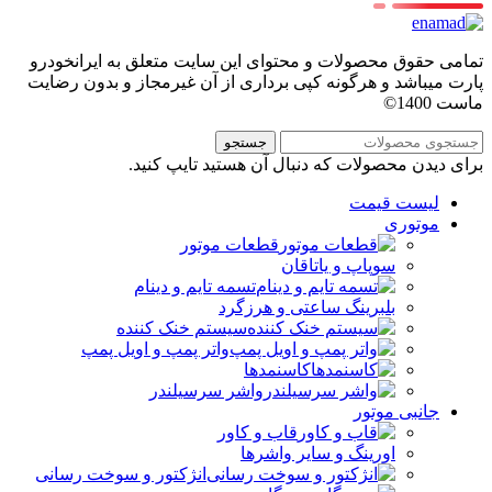
تمامی حقوق محصولات و محتوای این سایت متعلق به ایرانخودرو
پارت میباشد و هرگونه کپی برداری از آن غیرمجاز و بدون رضایت
ماست 1400©
جستجو
برای دیدن محصولات که دنبال آن هستید تایپ کنید.
لیست قیمت
موتوری
قطعات موتور
سوپاپ و یاتاقان
تسمه تایم و دینام
بلبرینگ ساعتی و هرزگرد
سیستم خنک کننده
واتر پمپ و اویل پمپ
کاسنمدها
واشر سرسیلندر
جانبی موتور
قاب و کاور
اورینگ و سایر واشرها
انژکتور و سوخت رسانی