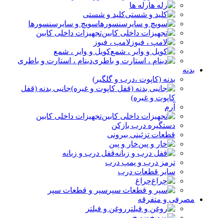
رله ها
کلید و شستی
سویچ و سایرسنسورها
تجهیزات داخلی کابین
لامپ ، فیوز
کویل و وایر ، شمع
دینام ، استارت و باطری
بدنه
بدنه (کاپوت ،درب و گلگیر)
جانبی بدنه (قفل
کاپوت و غیره)
آرم
تجهیزات داخلی کابین
دستگیره درب بازکن
قطعات تزئینی بیرونی
خار و پین
قفل درب و زبانه
ترمز درب و پمپ درب
سایر قطعات درب
چراغ
سپر و قطعات سپر
مصرفی و متفرقه
روغن و فیلتر
ضدیخ