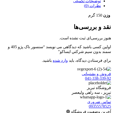
توضیحات تکمیلی
نظرات (0)
وزن
150 گرم
نقد و بررسی‌ها
هنوز بررسی‌ای ثبت نشده است.
اولین کسی باشید که دیدگاهی می نویسد “سنسور ناک پژو 405 و
سمند بدون سيم شرکتي ایساکو”
برای فرستادن دیدگاه، باید
وارد شده
باشید.
فروش و پشتیبانی
041-338-339-92
فروشگاه تبریز
تبریز ، سه راهی ولیعصر
تماس ضروری
09355578525
آخرین وضعیت فروشگاه 🟢