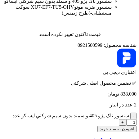
سنسور ناک پژو 405 و سمند بدون سيم شرکتي ایساکو
سنسور ضربه موتوXU7-EF7-TU5-OHV سوکت
مستطیلی-(طرح زیمنس)
قیمت تاکنون تغییر نکرده است.
شناسه محصول:
0921500599
اعتباری دیجی پی
✅ تضمین محصول اصلی شرکتی
838,000
تومان
2 عدد در انبار
سنسور ناک پژو 405 و سمند بدون سيم شرکتي ایساکو عدد
افزودن به سبد خرید