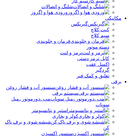
سیم گاز
شلنگ و اتصالات
ورودی هوا و اگزوز
مکانیکی
گیربکس
کیت کلاچ
سیم کلاچ
فرمان و جلوبندی
دسته موتور
ترمز و لنت
کابل ترمز دستی
اکسل عقب
گردگیر
تعلیق و کمک فنر
برقی
سنسور آب و فشار روغن
سیستم برقی
مپ ،دورموتور ،میل
سوپاپ
استپر و پتانسیومتر
کولر و بخاری
شیشه شوی و برف پاک
کن
سنسور اکسیژن