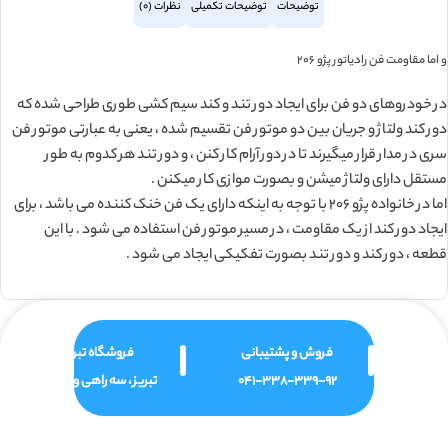
توضیحات
توضیحات تکمیلی
نظرات (0)
و اما مقاومت فن رادیاتور پژو 206
در خودروهای دو فن برای ایجاد دور تند و کند سیم کشی طوری طراحی شده که
دور کند ولتاژ و جریان بین دو موتور فن تقسیم شده ، یعنی به عبارتی موتور فن
سری در مدار قرار میگیرند تا در دور آرام کار کنن ، و دور تند هر کدوم به طور
مستقل دارای ولتاژ میشن و بصورت موازی کار میکنن .
اما در خانواده پژو 206 با توجه به اینکه دارای یک فن خنک کننده می باشد ، برای
ایجاد دور کند از یک مقاومت ، در مسیر موتور فن استفاده می شود . با این
قطعه ، دور کند و دور تند بصورت تفکیکی ایجاد می شود .
فروش و پشتیبانی
فروشگاه تبریز
041-338-339-92
تبریز ، سه راهی ولیعصر