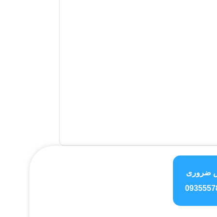
شرکت
کد محصول
,000
 ضروری
0935557