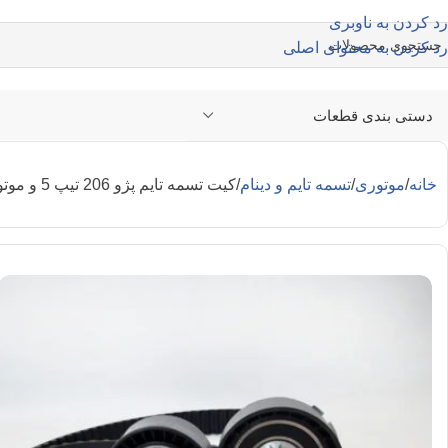
رد کردن به ناوبری
رد کردن به محتوای اصلی
دستی بندی قطعات
خانه
موتوری
تسمه تایم و دینام
کیت تسمه تایم پژو 206 تیپ 5 و موتور TU5 – شرکتی ایساکو