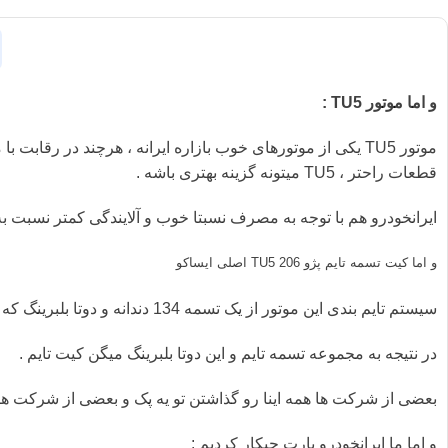
و اما موتور TU5 :
قطعات راحتر ، TU5 میتونه گزینه بهتری باشه .
ایرانخودرو هم با توجه به مصرف نسبتا خوب و آلایندگی کمتر نسبت 
و اما کیت تسمه تایم پژو 206 TU5 اصلی ایساکو
سیستم تایم بندی این موتور از یک تسمه 134 دندانه و دوتا بلبرینگ که یکی ش معروف به ساعتی یا بلبرینگ سفت کن تسمه تایمه و اون یکی بلبرینگ هرزگرد تشکیل شده است .
در نتیجه به مجموعه تسمه تایم و این دوتا بلبرینگ میگن کیت تایم .
بعضی از شرکت ها همه اینا رو گذاشتن تو یه پک و بعضی از شرکت ها ا
و اما ما ایرانخودرو پارت چیکار کردیم :