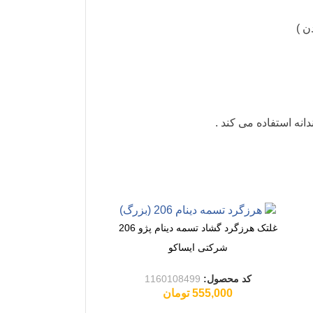
ن )
غلتک هرزگرد گشاد تسمه دینام پژو 206
شرکتی ایساکو
کد محصول:
1160108499
555,000
تومان