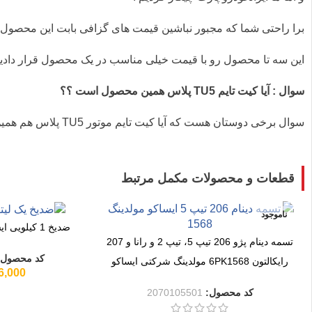
برا راحتی شما که مجبور نباشین قیمت های گزافی بابت این محصول 
این سه تا محصول رو با قیمت خیلی مناسب در یک محصول قرار دادیم
سوال : آیا کیت تایم TU5 پلاس همین محصول است ؟؟
سوال برخی دوستان هست که آیا کیت تایم موتور TU5 پلاس هم همین محصول قابل استفاده میشود ، بله این موتور هم از تسمه تایم 134 دندانه استفاده می کند .
قطعات و محصولات مکمل مرتبط
ناموجود
ضدیخ 1 کیلویی ایساکو حجم 0.89 لیتری
تسمه دینام پژو 206 تیپ 5، تیپ 2 و رانا و 207
کد محصول
رایکالتون 6PK1568 مولدینگ شرکتی ایساکو
6,000
کد محصول:
2070105501