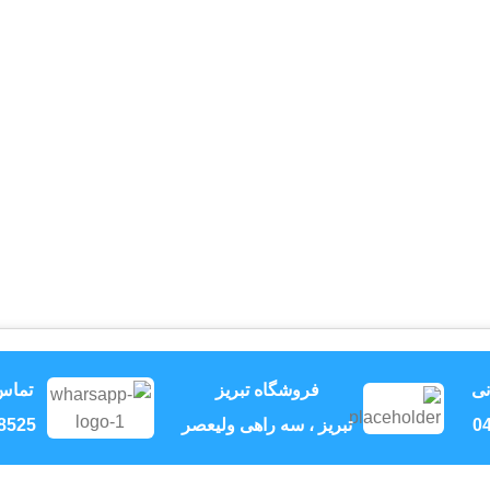
نی
فروشگاه تبریز
تماس
04
تبریز ، سه راهی ولیعصر
8525