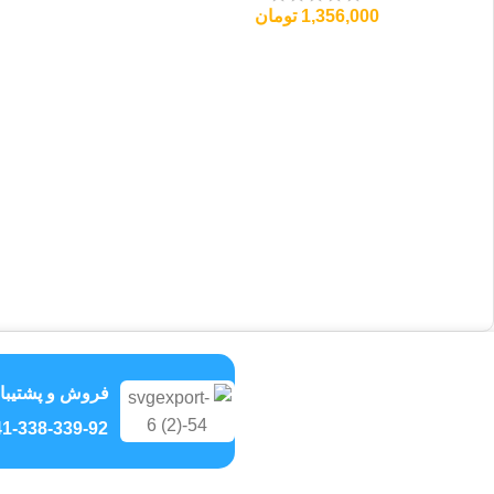
1,356,000
تومان
فروش و پشتیبا
1-338-339-92