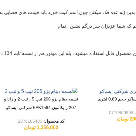
بدین (یه عده فک میکنن چون اسم کیت خورد باید قیمت های فضایی بد
 که شما عزیزان سر درگم نشین . تمام
تسمه دینام پژو 206 تیپ 5 ، تیپ 2 و رانا و
207 رایکالتون 6PK1564 شرکتی ایساکو
:
0770800999
29
تومان
کد محصول:
2070105405
1,356,000
تومان