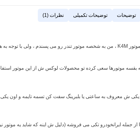
توضیحات
توضیحات تکمیلی
نظرات (1)
موتور TU5 یکی از موتورهای خوب بازاره ایرانه ، هرچند در رقابت با موتور K4M ، من به شخصه موتور تند
به بقسه موتورها سعی کرده تو محصولات لوکس ش از این موتور استفاده
ز جمله ایرانخودرو تکی می فروشه (دلیل ش اینه که شاید یه موتور نی