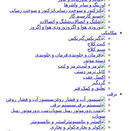
اورینگ و سایر واشرها
انژکتور و سوخت رسانی
سیم گاز
شلنگ و اتصالات
ورودی هوا و اگزوز
مکانیکی
گیربکس
کیت کلاچ
سیم کلاچ
فرمان و جلوبندی
دسته موتور
ترمز و لنت
کابل ترمز دستی
اکسل عقب
گردگیر
تعلیق و کمک فنر
برقی
سنسور آب و فشار روغن
سیستم برقی
مپ ،دورموتور ،میل
سوپاپ
استپر و پتانسیومتر
کولر و بخاری