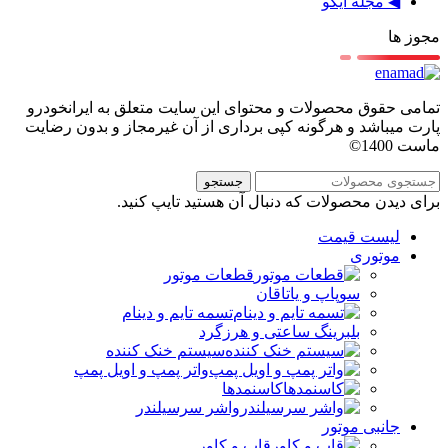
◀ مجله آیکو
مجوز ها
تمامی حقوق محصولات و محتوای این سایت متعلق به ایرانخودرو
پارت میباشد و هرگونه کپی برداری از آن غیرمجاز و بدون رضایت
ماست 1400©
جستجو
برای دیدن محصولات که دنبال آن هستید تایپ کنید.
لیست قیمت
موتوری
قطعات موتور
سوپاپ و یاتاقان
تسمه تایم و دینام
بلبرینگ ساعتی و هرزگرد
سیستم خنک کننده
واتر پمپ و اویل پمپ
کاسنمدها
واشر سرسیلندر
جانبی موتور
قاب و کاور