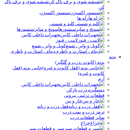
شیشه شوی و برف پاک
کن
سنسور اکسیژن
رله ها
کلید و شستی
سویچ و سایرسنسورها
تجهیزات داخلی کابین
لامپ ، فیوز
کویل و وایر ، شمع
دینام ، استارت و باطری
بدنه
بدنه (کاپوت ،درب و گلگیر)
جانبی بدنه (قفل
کاپوت و غیره)
آرم
تجهیزات داخلی کابین
دستگیره درب بازکن
قطعات تزئینی بیرونی
خار و پین
قفل درب و زبانه
ترمز درب و پمپ درب
سایر قطعات درب
چراغ
سپر و قطعات سپر