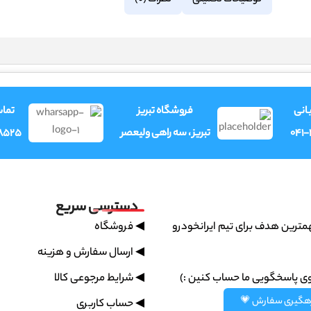
نظرات (0)
توضیحات تکمیلی
وری
فروشگاه تبریز
فرو
8525
تبریز ، سه راهی ولیعصر
041
دسترسی سریع
◀ فروشگاه
پشتیبانی سریع مهمترین هدف بر
◀ ارسال سفارش و هزینه
◀ شرایط مرجوعی کالا
همیشه میتونین روی پاسخگویی
رهگیری سفارش 
◀ حساب کاربری