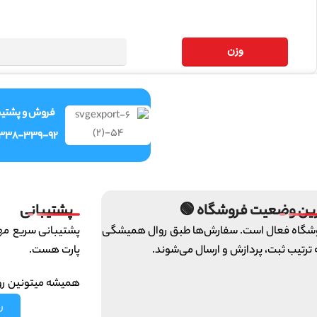
وزن
ش و پشتیبانی
-338-339-92
پشتیبانی
آخرین وضعیت فروشگاه
ای تیم ایرانخودرو
فروشگاه فعال است. سفارش‌ها طبق روال همی
پارت هست.
و به ترتیب ثبت، پردازش و ارسال می‌ش
 ما حساب کنین :)
