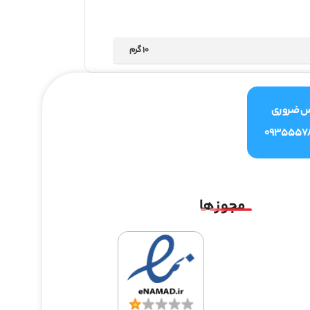
10 گرم
س ضروری
0935557
مجوز ها