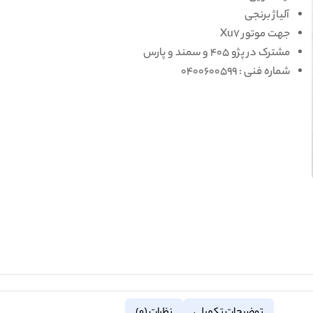
آلیاژ برنجی
جهت موتور Xu7
مشترک در پژو 405 و سمند و پارس
شماره فنی : 0400600599