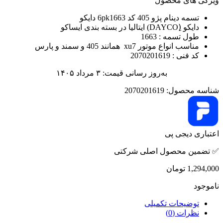
ویژگی های محصول
تسمه دینام پژو 405 کد 6pk1663 دایکو
دایکو (ِDAYCO) ایتالیا در بسته بندی ایساکو
طول تسمه : 1663
مناسب انواع موتور xu7 همانند 405 و سمند و پارس
کد فنی : 2070201619
به‌روز رسانی قیمت: ۳ مرداد ۱۴۰۵
شناسه محصول:
2070201619
اعتباری دیجی پی
✅ تضمین محصول اصلی شرکتی
1,294,000
تومان
ناموجود
توضیحات تکمیلی
نظرات (0)