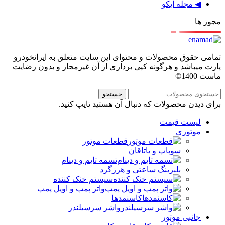
◀ مجله آیکو
مجوز ها
تمامی حقوق محصولات و محتوای این سایت متعلق به ایرانخودرو
پارت میباشد و هرگونه کپی برداری از آن غیرمجاز و بدون رضایت
ماست 1400©
جستجو
برای دیدن محصولات که دنبال آن هستید تایپ کنید.
لیست قیمت
موتوری
قطعات موتور
سوپاپ و یاتاقان
تسمه تایم و دینام
بلبرینگ ساعتی و هرزگرد
سیستم خنک کننده
واتر پمپ و اویل پمپ
کاسنمدها
واشر سرسیلندر
جانبی موتور