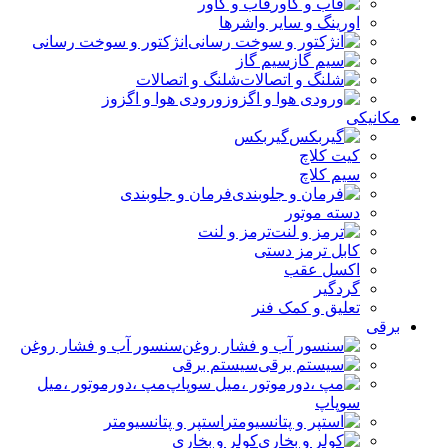
قاب و کاور
اورینگ و سایر واشرها
انژکتور و سوخت رسانی
سیم گاز
شلنگ و اتصالات
ورودی هوا و اگزوز
مکانیکی
گیربکس
کیت کلاچ
سیم کلاچ
فرمان و جلوبندی
دسته موتور
ترمز و لنت
کابل ترمز دستی
اکسل عقب
گردگیر
تعلیق و کمک فنر
برقی
سنسور آب و فشار روغن
سیستم برقی
مپ ،دورموتور ،میل
سوپاپ
استپر و پتانسیومتر
کولر و بخاری