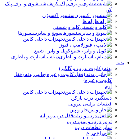
شیشه شوی و برف پاک
کن
سنسور اکسیژن
رله ها
کلید و شستی
سویچ و سایرسنسورها
تجهیزات داخلی کابین
لامپ ، فیوز
کویل و وایر ، شمع
دینام ، استارت و باطری
بدنه
بدنه (کاپوت ،درب و گلگیر)
جانبی بدنه (قفل
کاپوت و غیره)
آرم
تجهیزات داخلی کابین
دستگیره درب بازکن
قطعات تزئینی بیرونی
خار و پین
قفل درب و زبانه
ترمز درب و پمپ درب
سایر قطعات درب
چراغ