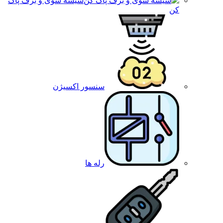
شیشه شوی و برف پاک
کن
سنسور اکسیژن
رله ها