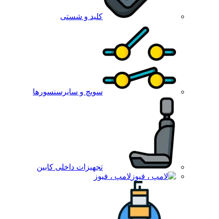
کلید و شستی
سویچ و سایرسنسورها
تجهیزات داخلی کابین
لامپ ، فیوز