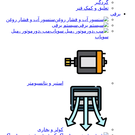
گردگیر
تعلیق و کمک فنر
برقی
سنسور آب و فشار روغن
سیستم برقی
مپ ،دورموتور ،میل
سوپاپ
استپر و پتانسیومتر
کولر و بخاری