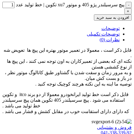
پیچ سرسیلندر پژو 405 و موتور xu7 تکوین | خط تولید عدد
افزودن به سبد خرید
توضیحات
توضیحات تکمیلی
نظرات (0)
قابل ذکر است ، معمولا در تعمیر موتور بهتره این پیچ ها تعویض شه
.
نکته ای که بعضی از تعمیرکاران به اون توجه نمی کنند ، این پیچ ها
از نوع کششی هستن
و به مرور زمان و سفت شدن با گشتاور طبق کاتالوگ موتور نظر ،
در باز و بست کش میان.
توصیه ما اینه به این نکته هرچند کوچیک توجه کنید .
قابل ذکر است خط تولید ایرانخودرو معمولا از دو برند itco و تکوین
استفاده می شود . پیچ سرسیلندر 405 تکوین همان پیچ سرسیلندر
خط تولید می باشد .
که دارای دارای استقامت خوب در مقابل کشش و فشار می باشد .
فروش و پشتیبانی
041-338-339-92