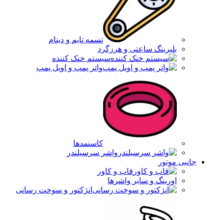
تسمه تایم و دینام
بلبرینگ ساعتی و هرزگرد
سیستم خنک کننده
واتر پمپ و اویل پمپ
کاسنمدها
واشر سرسیلندر
جانبی موتور
قاب و کاور
اورینگ و سایر واشرها
انژکتور و سوخت رسانی