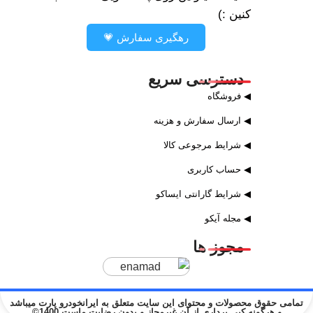
کنین :)
رهگیری سفارش 💗
دسترسی سریع
◀ فروشگاه
◀ ارسال سفارش و هزینه
◀ شرایط مرجوعی کالا
◀ حساب کاربری
◀ شرایط گارانتی ایساکو
◀ مجله آیکو
مجوز ها
تمامی حقوق محصولات و محتوای این سایت متعلق به ایرانخودرو پارت میباشد
و هرگونه کپی برداری از آن غیرمجاز و بدون رضایت ماست 1400©