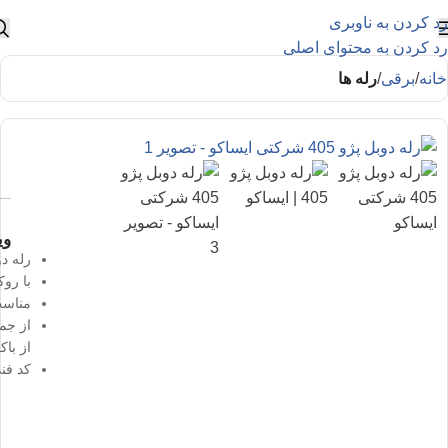
رد کردن به ناوبری
رد کردن به محتوای اصلی
خانه
برقی
رله ها
وی
رله دوبل پ
با رو
مناسب
از جمله پژو 405 و سمند و 
از با
کد فنی : 299