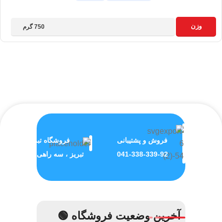
وزن
750 گرم
فروش و پشتیبانی
فروشگاه تبریز
041-338-339-92
تبریز ، سه راهی ولیعصر
آخرین وضعیت فروشگاه 🟢