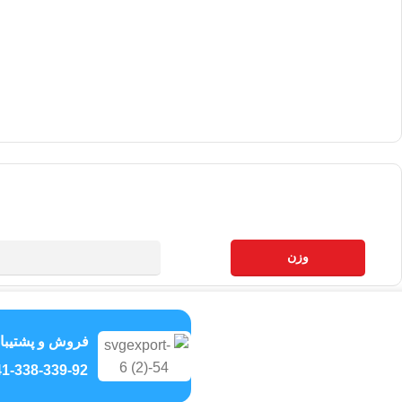
وزن
فروش و پشتیبا
1-338-339-92