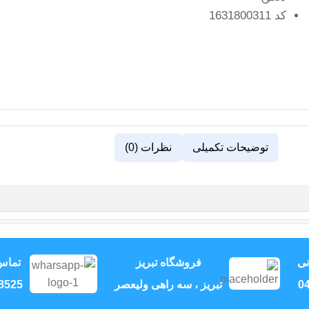
کد 1631800311
توضیحات تکمیلی
نظرات (0)
نی
فروشگاه تبریز
تماس
04
تبریز ، سه راهی ولیعصر
8525