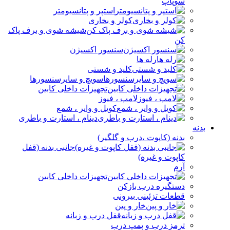
سوپاپ
استپر و پتانسیومتر
کولر و بخاری
شیشه شوی و برف پاک
کن
سنسور اکسیژن
رله ها
کلید و شستی
سویچ و سایرسنسورها
تجهیزات داخلی کابین
لامپ ، فیوز
کویل و وایر ، شمع
دینام ، استارت و باطری
بدنه
بدنه (کاپوت ،درب و گلگیر)
جانبی بدنه (قفل
کاپوت و غیره)
آرم
تجهیزات داخلی کابین
دستگیره درب بازکن
قطعات تزئینی بیرونی
خار و پین
قفل درب و زبانه
ترمز درب و پمپ درب