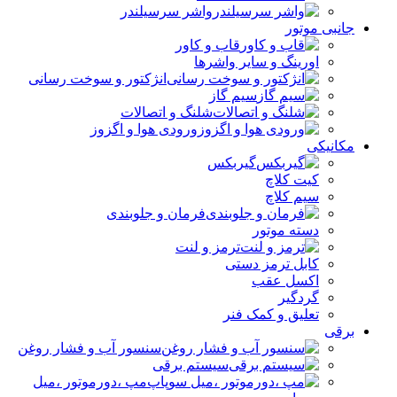
واشر سرسیلندر
جانبی موتور
قاب و کاور
اورینگ و سایر واشرها
انژکتور و سوخت رسانی
سیم گاز
شلنگ و اتصالات
ورودی هوا و اگزوز
مکانیکی
گیربکس
کیت کلاچ
سیم کلاچ
فرمان و جلوبندی
دسته موتور
ترمز و لنت
کابل ترمز دستی
اکسل عقب
گردگیر
تعلیق و کمک فنر
برقی
سنسور آب و فشار روغن
سیستم برقی
مپ ،دورموتور ،میل