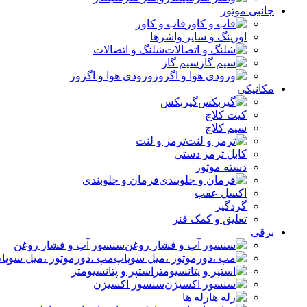
جانبی موتور
قاب و کاور
اورینگ و سایر واشرها
شلنگ و اتصالات
سیم گاز
ورودی هوا و اگزوز
مکانیکی
گیربکس
کیت کلاچ
سیم کلاچ
ترمز و لنت
کابل ترمز دستی
دسته موتور
فرمان و جلوبندی
اکسل عقب
گردگیر
تعلیق و کمک فنر
برقی
سنسور آب و فشار روغن
مپ ،دورموتور ،میل سوپا
استپر و پتانسیومتر
سنسور اکسیژن
رله ها