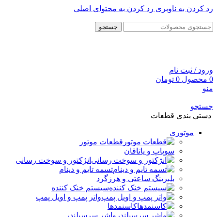
رد کردن به ناوبری
رد کردن به محتوای اصلی
جستجو
ورود / ثبت نام
0
محصول
0
تومان
منو
جستجو
دستی بندی قطعات
موتوری
قطعات موتور
سوپاپ و یاتاقان
انژکتور و سوخت رسانی
تسمه تایم و دینام
بلبرینگ ساعتی و هرزگرد
سیستم خنک کننده
واتر پمپ و اویل پمپ
کاسنمدها
واشر سرسیلندر