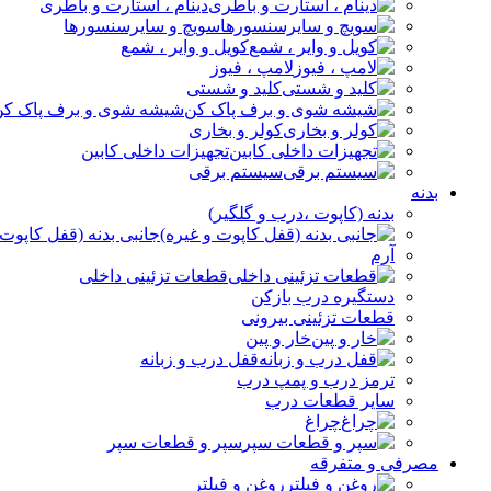
دینام ، استارت و باطری
سویچ و سایرسنسورها
کویل و وایر ، شمع
لامپ ، فیوز
کلید و شستی
شیشه شوی و برف پاک کن
کولر و بخاری
تجهیزات داخلی کابین
سیستم برقی
بدنه
بدنه (کاپوت ،درب و گلگیر)
جانبی بدنه (قفل کاپوت 
آرم
قطعات تزئینی داخلی
دستگیره درب بازکن
قطعات تزئینی بیرونی
خار و پین
قفل درب و زبانه
ترمز درب و پمپ درب
سایر قطعات درب
چراغ
سپر و قطعات سپر
مصرفی و متفرقه
روغن و فیلتر