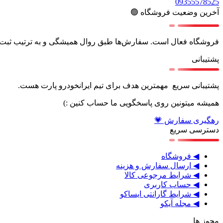
09355578525
آخرین وضعیت فروشگاه 🟢
فروشگاه فعال است. سفارش‌ها طبق روال همیشگی و به ترتیب ثبت،
پشتیبانی
پشتیبانی سریع مهمترین هدف برای تیم ایرانخودرو پارت هست.
همیشه میتونین روی پاسخگویی ما حساب کنین :)
رهگیری سفارش 💗
دسترسی سریع
◀ فروشگاه
◀ ارسال سفارش و هزینه
◀ شرایط مرجوعی کالا
◀ حساب کاربری
◀ شرایط گارانتی ایساکو
◀ مجله آیکو
مجوز ها