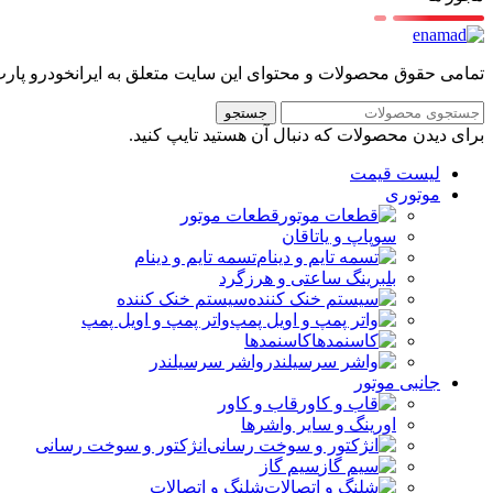
تمامی حقوق محصولات و محتوای این سایت متعلق به ایرانخودرو پارت م
جستجو
برای دیدن محصولات که دنبال آن هستید تایپ کنید.
لیست قیمت
موتوری
قطعات موتور
سوپاپ و یاتاقان
تسمه تایم و دینام
بلبرینگ ساعتی و هرزگرد
سیستم خنک کننده
واتر پمپ و اویل پمپ
کاسنمدها
واشر سرسیلندر
جانبی موتور
قاب و کاور
اورینگ و سایر واشرها
انژکتور و سوخت رسانی
سیم گاز
شلنگ و اتصالات