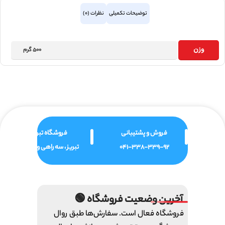
توضیحات تکمیلی
نظرات (0)
وزن
500 گرم
فروش و پشتیبانی
فروشگاه تبریز
041-338-339-92
تبریز ، سه راهی ولیعصر
آخرین وضعیت فروشگاه 🟢
فروشگاه فعال است. سفارش‌ها طبق روال