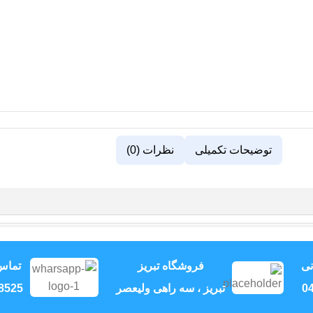
توضیحات تکمیلی
نظرات (0)
نی
فروشگاه تبریز
تماس
04
تبریز ، سه راهی ولیعصر
8525