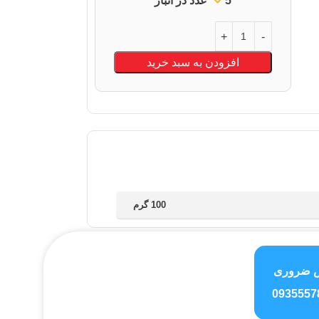
5 عدد در انبار
افزودن به سبد خرید
100 گرم
 ضروری
0935557