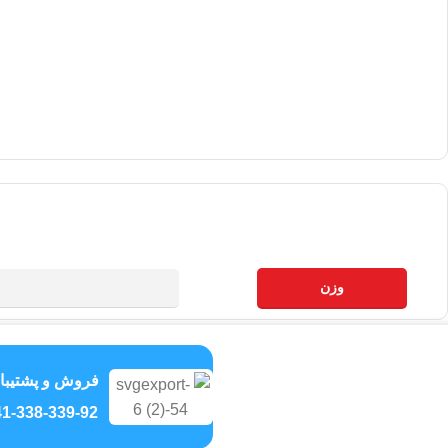
وزن
فروش و پشتیبا
1-338-339-92