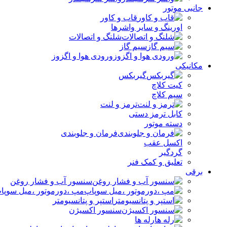
جانبی موتور
قاب و کاور
اورینگ و سایر واشرها
شلنگ و اتصالات
سیم گاز
ورودی هوا و اگزوز
مکانیکی
گیربکس
کیت کلاچ
سیم کلاچ
ترمز و لنت
کابل ترمز دستی
دسته موتور
فرمان و جلوبندی
اکسل عقب
گردگیر
تعلیق و کمک فنر
برقی
سنسور آب و فشار روغن
مپ ،دورموتور ،میل سوپا
استپر و پتانسیومتر
سنسور اکسیژن
رله ها