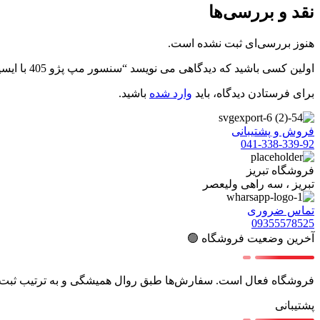
نقد و بررسی‌ها
هنوز بررسی‌ای ثبت نشده است.
اولین کسی باشید که دیدگاهی می نویسد “سنسور مپ پژو 405 با ایسیو SSAT شرکتی ایساکو”
برای فرستادن دیدگاه، باید
وارد شده
باشید.
فروش و پشتیبانی
041-338-339-92
فروشگاه تبریز
تبریز ، سه راهی ولیعصر
تماس ضروری
09355578525
آخرین وضعیت فروشگاه 🟢
فروشگاه فعال است. سفارش‌ها طبق روال همیشگی و به ترتیب ثبت،
پشتیبانی