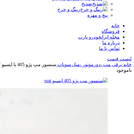
ضدیخ
رینگ و چرخ
پیچ و مهره
خانه
فروشگاه
مجله ایرانخودرو پارت
درباره ما
تماس با ما
لیست قیمت
خانه
برقی
مپ ،دورموتور ،میل سوپاپ
سنسور مپ پژو 405 با ایسیو SSAT شرکتی ایساکو
ناموجود