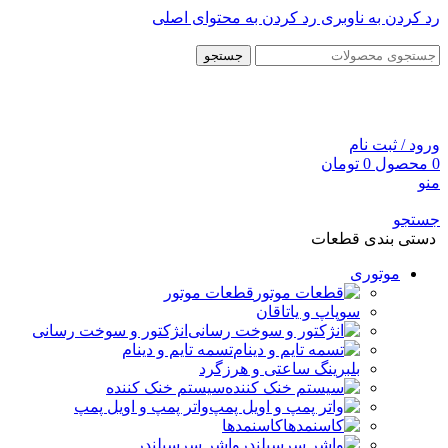
رد کردن به ناوبری
رد کردن به محتوای اصلی
جستجو
ورود / ثبت نام
0
محصول
0
تومان
منو
جستجو
دستی بندی قطعات
موتوری
قطعات موتور
سوپاپ و یاتاقان
انژکتور و سوخت رسانی
تسمه تایم و دینام
بلبرینگ ساعتی و هرزگرد
سیستم خنک کننده
واتر پمپ و اویل پمپ
کاسنمدها
واشر سرسیلندر