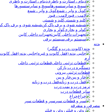
دینام ، استارت و باطری
سویچ و سایرسنسورها
کویل و وایر ، شمع
لامپ ، فیوز
کلید و شستی
شیشه شوی و برف پاک کن
کولر و بخاری
تجهیزات داخلی کابین
سیستم برقی
بدنه
بدنه (کاپوت ،درب و گلگیر)
جانبی بدنه (قفل کاپوت 
آرم
قطعات تزئینی داخلی
دستگیره درب بازکن
قطعات تزئینی بیرونی
خار و پین
قفل درب و زبانه
ترمز درب و پمپ درب
سایر قطعات درب
چراغ
سپر و قطعات سپر
مصرفی و متفرقه
روغن و فیلتر