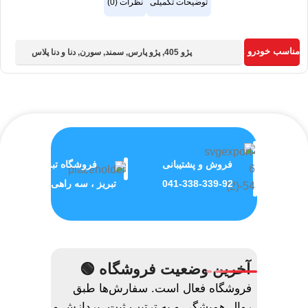
توضیحات تکمیلی
نظرات (0)
مناسب خودرو :
پژو 405
,
پژو پارس
,
سمند
,
سورن
,
دنا و دنا پلاس
فروش و پشتیبانی
فروشگاه تبریز
041-338-339-92
تبریز ، سه راهی ولیعصر
آخرین وضعیت فروشگاه 🟢
فروشگاه فعال است. سفارش‌ها طبق
روال همیشگی و به ترتیب ثبت، پردازش و