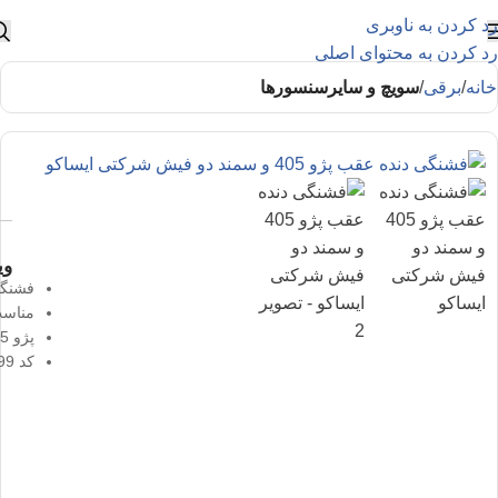
رد کردن به ناوبری
رد کردن به محتوای اصلی
خانه
برقی
سویچ و سایرسنسورها
وی
فشنگی دنده
مناسب 
پژو 405 و سمند و پارس و دنا
کد 0941901099