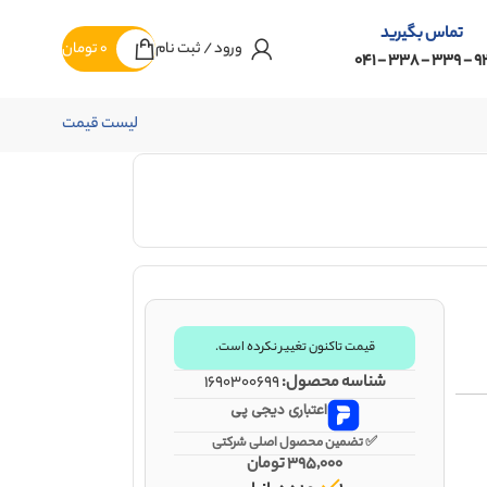
تماس بگیرید
ورود / ثبت نام
0
تومان
92 - 339 - 338 -
لیست قیمت
قیمت تاکنون تغییر نکرده است.
شناسه محصول:
1690300699
اعتباری دیجی پی
✅ تضمین محصول اصلی شرکتی
395,000
تومان