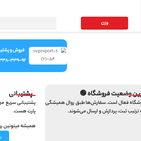
وزن
ش و پشتیبانی
-338-339-92
پشتیبانی
آخرین وضعیت فروشگاه
ای تیم ایرانخودرو
فروشگاه فعال است. سفارش‌ها طبق روال همی
پارت هست.
و به ترتیب ثبت، پردازش و ارسال می‌ش
 ما حساب کنین :)
