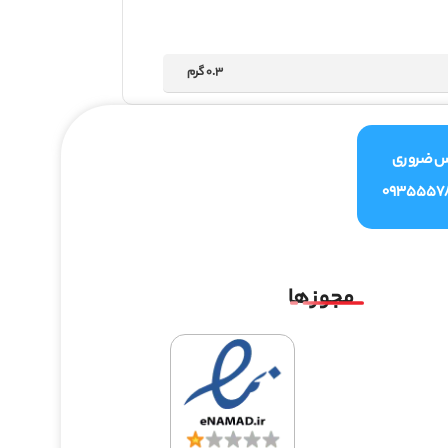
0.3 گرم
س ضروری
0935557
مجوز ها