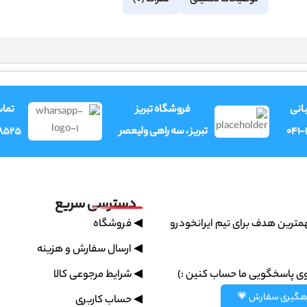
نظرات (0)
توضیحات تکمیلی
وری
فروشگاه تبریز
فرو
8525
تبریز ، سه راهی ولیعصر
041
دسترسی سریع
◀ فروشگاه
پشتیبانی سریع مهمترین هدف بر
◀ ارسال سفارش و هزینه
◀ شرایط مرجوعی کالا
همیشه میتونین روی پاسخگویی
رهگیری سفارش 
◀ حساب کاربری