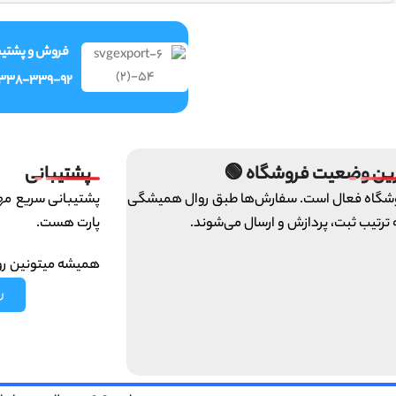
ش و پشتیبانی
-338-339-92
پشتیبانی
آخرین وضعیت فروشگاه
ای تیم ایرانخودرو
فروشگاه فعال است. سفارش‌ها طبق روال همی
پارت هست.
و به ترتیب ثبت، پردازش و ارسال می‌ش
 ما حساب کنین :)
