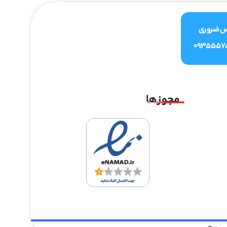
س ضروری
0935557
مجوز ها