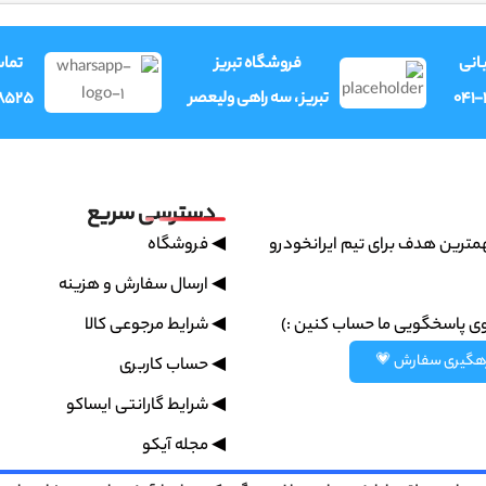
وری
فروشگاه تبریز
فرو
8525
تبریز ، سه راهی ولیعصر
041
دسترسی سریع
◀ فروشگاه
پشتیبانی سریع مهمترین هدف بر
◀ ارسال سفارش و هزینه
◀ شرایط مرجوعی کالا
همیشه میتونین روی پاسخگویی
رهگیری سفارش 
◀ حساب کاربری
◀ شرایط گارانتی ایساکو
◀ مجله آیکو