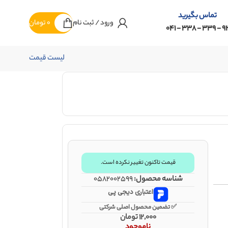
تماس بگیرید
ورود / ثبت نام
0
تومان
92 - 339 - 338 -
لیست قیمت
قیمت تاکنون تغییر نکرده است.
شناسه محصول:
0582002599
اعتباری دیجی پی
✅ تضمین محصول اصلی شرکتی
12,000
تومان
ناموجود