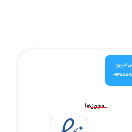
س ضروری
0935557
مجوز ها