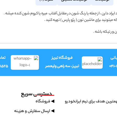
توضیحات
توضیحات تکمیلی
نظرات (0)
یراد دارن ، از جمله یا رنگ شون در مقابل آفتاب میره یا کروم شون کنده میشه .
یتونید برای ماشین تون ( پژو پارس ) تهیه کنید .
ور تیکه باشه .
انی
فروشگاه تبریز
تما
041
تبریز ، سه راهی ولیعصر
8525
دسترسی سریع
ترین هدف برای تیم ایرانخودرو
◀ فروشگاه
◀ ارسال سفارش و هزینه