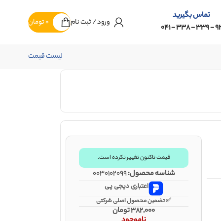
تماس بگیرید
ورود / ثبت نام
0
تومان
92 - 339 - 338 -
لیست قیمت
قیمت تاکنون تغییر نکرده است.
شناسه محصول:
0030102099
اعتباری دیجی پی
✅ تضمین محصول اصلی شرکتی
382,000
تومان
ناموجود