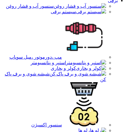
برقی
سنسور آب و فشار روغن
سیستم برقی
مپ ،دورموتور ،میل سوپاپ
استپر و پتانسیومتر
کولر و بخاری
شیشه شوی و برف پاک
کن
سنسور اکسیژن
رله ها