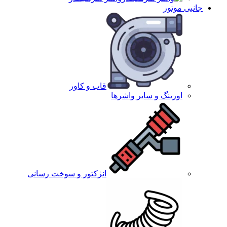
جانبی موتور
قاب و کاور
اورینگ و سایر واشرها
انژکتور و سوخت رسانی