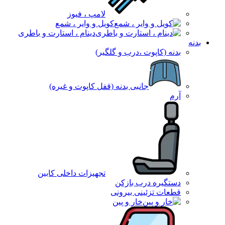
لامپ ، فیوز
کویل و وایر ، شمع
دینام ، استارت و باطری
بدنه
بدنه (کاپوت ،درب و گلگیر)
جانبی بدنه (قفل کاپوت و غیره)
آرم
تجهیزات داخلی کابین
دستگیره درب بازکن
قطعات تزئینی بیرونی
خار و پین