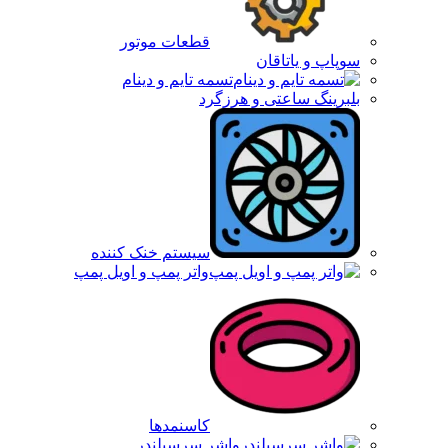
قطعات موتور
سوپاپ و یاتاقان
تسمه تایم و دینام
بلبرینگ ساعتی و هرزگرد
سیستم خنک کننده
واتر پمپ و اویل پمپ
کاسنمدها
واشر سرسیلندر