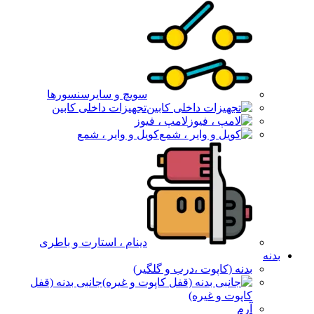
سویچ و سایرسنسورها
تجهیزات داخلی کابین
لامپ ، فیوز
کویل و وایر ، شمع
دینام ، استارت و باطری
بدنه
بدنه (کاپوت ،درب و گلگیر)
جانبی بدنه (قفل
کاپوت و غیره)
آرم