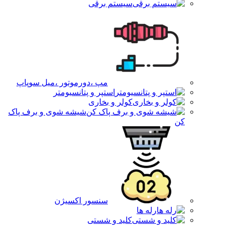
سیستم برقی
مپ ،دورموتور ،میل سوپاپ
استپر و پتانسیومتر
کولر و بخاری
شیشه شوی و برف پاک
کن
سنسور اکسیژن
رله ها
کلید و شستی