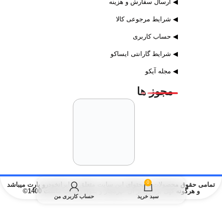
◀ ارسال سفارش و هزینه
◀ شرایط مرجوعی کالا
◀ حساب کاربری
◀ شرایط گارانتی ایساکو
◀ مجله آیکو
مجوز ها
0
تمامی حقوق محصولات و محتوای این سایت متعلق به ایرانخودرو پارت میباشد
و هرگونه کپی برداری از آن غیرمجاز و بدون رضایت ماست 1400©
سبد خرید
حساب کاربری من