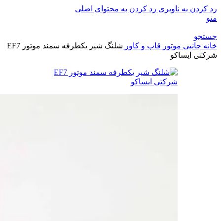
رد کردن به ناوبری
رد کردن به محتوای اصلی
منو
جستجو
خانه
جانبی موتور
قاب و کاور
شلنگ شیر یکطرفه سمند موتور EF7
شرکتی ایساکو