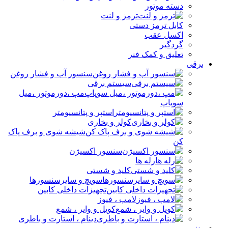
دسته موتور
ترمز و لنت
کابل ترمز دستی
اکسل عقب
گردگیر
تعلیق و کمک فنر
برقی
سنسور آب و فشار روغن
سیستم برقی
مپ ،دورموتور ،میل
سوپاپ
استپر و پتانسیومتر
کولر و بخاری
شیشه شوی و برف پاک
کن
سنسور اکسیژن
رله ها
کلید و شستی
سویچ و سایرسنسورها
تجهیزات داخلی کابین
لامپ ، فیوز
کویل و وایر ، شمع
دینام ، استارت و باطری