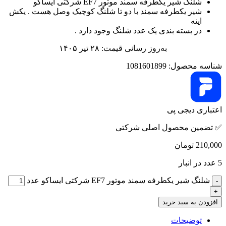
شلنگ شیر یکطرفه سمند موتور EF7 شرکتی ایساکو
شیر یکطرفه سمند با دو تا شلنگ کوچیک وصل هست . یکش
اینه
در بسته بندی یک عدد شلنگ وجود دارد .
به‌روز رسانی قیمت: ۲۸ تیر ۱۴۰۵
شناسه محصول:
1081601899
اعتباری دیجی پی
✅ تضمین محصول اصلی شرکتی
210,000
تومان
5 عدد در انبار
شلنگ شیر یکطرفه سمند موتور EF7 شرکتی ایساکو عدد
افزودن به سبد خرید
توضیحات