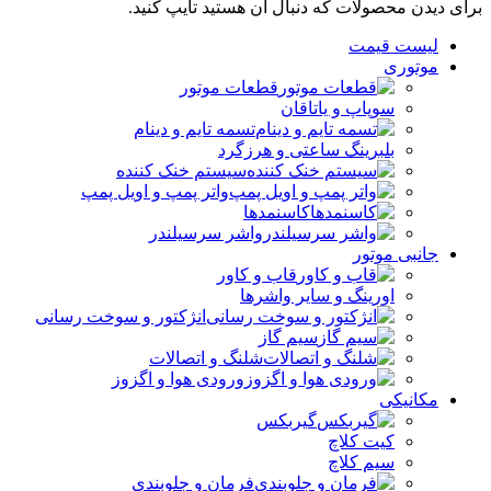
برای دیدن محصولات که دنبال آن هستید تایپ کنید.
لیست قیمت
موتوری
قطعات موتور
سوپاپ و یاتاقان
تسمه تایم و دینام
بلبرینگ ساعتی و هرزگرد
سیستم خنک کننده
واتر پمپ و اویل پمپ
کاسنمدها
واشر سرسیلندر
جانبی موتور
قاب و کاور
اورینگ و سایر واشرها
انژکتور و سوخت رسانی
سیم گاز
شلنگ و اتصالات
ورودی هوا و اگزوز
مکانیکی
گیربکس
کیت کلاچ
سیم کلاچ
فرمان و جلوبندی