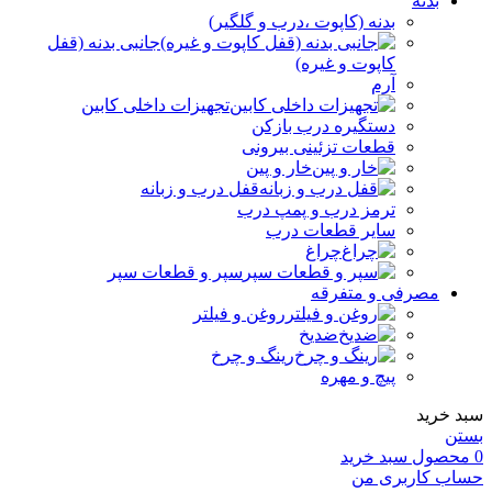
بدنه
بدنه (کاپوت ،درب و گلگیر)
جانبی بدنه (قفل
کاپوت و غیره)
آرم
تجهیزات داخلی کابین
دستگیره درب بازکن
قطعات تزئینی بیرونی
خار و پین
قفل درب و زبانه
ترمز درب و پمپ درب
سایر قطعات درب
چراغ
سپر و قطعات سپر
مصرفی و متفرقه
روغن و فیلتر
ضدیخ
رینگ و چرخ
پیچ و مهره
سبد خرید
بستن
0
محصول
سبد خرید
حساب کاربری من