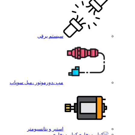
سیستم برقی
مپ ،دورموتور ،میل سوپاپ
استپر و پتانسیومتر
کولر و بخاری