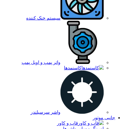
سیستم خنک کننده
واتر پمپ و اویل پمپ
کاسنمدها
واشر سرسیلندر
جانبی موتور
قاب و کاور
اورینگ و سایر واشرها