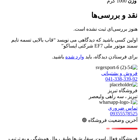
وزن
1000 گرم
نقد و بررسی‌ها
هنوز بررسی‌ای ثبت نشده است.
اولین کسی باشید که دیدگاهی می نویسد “قاب بالایی تسمه تایم
سمند موتور ملی EF7 شرکتی ایساکو”
برای فرستادن دیدگاه، باید
وارد شده
باشید.
فروش و پشتیبانی
041-338-339-92
فروشگاه تبریز
تبریز ، سه راهی ولیعصر
تماس ضروری
09355578525
آخرین وضعیت فروشگاه 🟢
فروشگاه فعال است. سفارش‌ها طبق روال همیشگی و به ترتیب