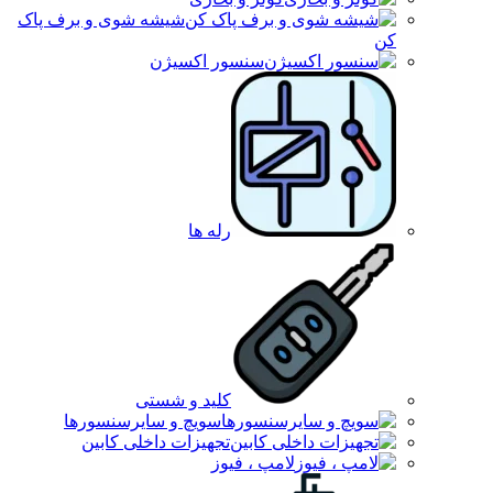
شیشه شوی و برف پاک
کن
سنسور اکسیژن
رله ها
کلید و شستی
سویچ و سایرسنسورها
تجهیزات داخلی کابین
لامپ ، فیوز