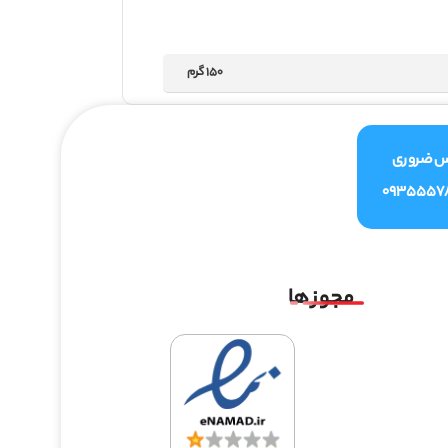
150 گرم
س ضروری
0935557
مجوز ها