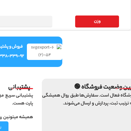
وزن
ش و پشتیبانی
-338-339-92
پشتیبانی
آخرین وضعیت فروشگاه
ای تیم ایرانخودرو
فروشگاه فعال است. سفارش‌ها طبق روال همی
پارت هست.
و به ترتیب ثبت، پردازش و ارسال می‌ش
 ما حساب کنین :)
