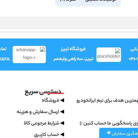
نظرات (0)
توضیحات تکمیلی
وری
فروشگاه تبریز
فرو
8525
تبریز ، سه راهی ولیعصر
041
دسترسی سریع
◀ فروشگاه
پشتیبانی سریع مهمترین هدف بر
◀ ارسال سفارش و هزینه
◀ شرایط مرجوعی کالا
همیشه میتونین روی پاسخگویی
رهگیری سفارش 
◀ حساب کاربری