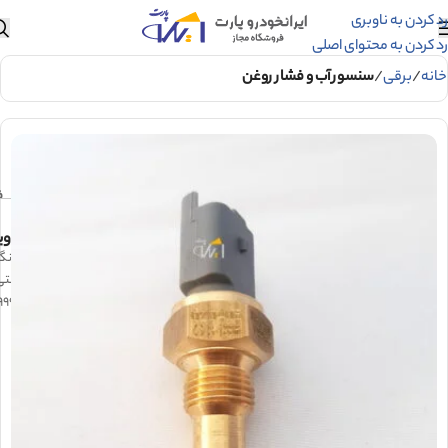
رد کردن به ناوبری
رد کردن به محتوای اصلی
خانه
برقی
سنسور آب و فشار روغن
فش
وی
فشنگی سه 
شرکتی 
کد 0920104999