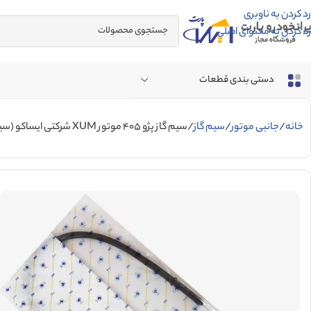
رد کردن به ناوبری
رد کردن به محتوای اصلی
دستی بندی قطعات
خانه
جانبی موتور
سیم گاز
سیم گاز پژو 405 موتور XUM شرکتی ایساکو (سیم گاز xum)