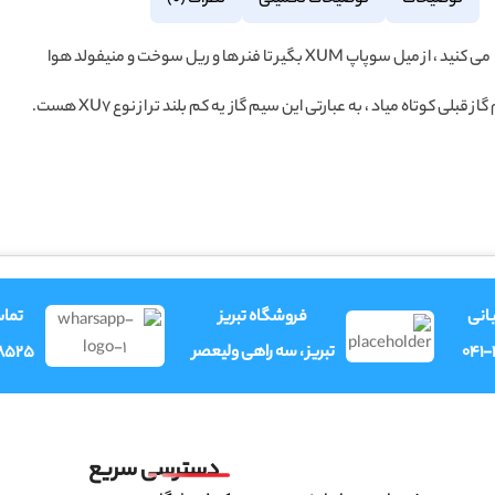
توضیحات
توضیحات تکمیلی
نظرات (0)
لی کوتاه میاد ، به عبارتی این سیم گاز یه کم بلند تر از نوع XU7 هست.
انی
فروشگاه تبریز
تما
041
تبریز ، سه راهی ولیعصر
8525
دسترسی سریع