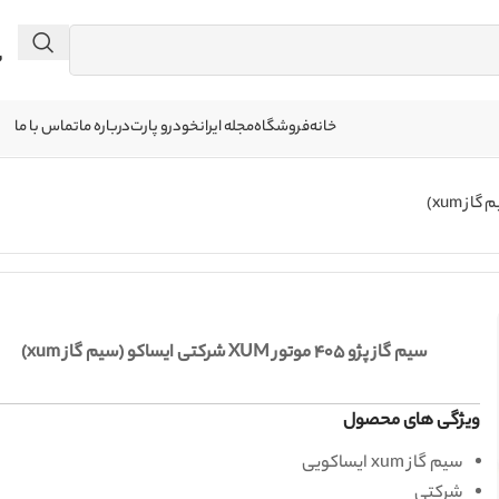
 041
خانه
فروشگاه
مجله ایرانخودرو پارت
درباره ما
تماس با ما
سیم گاز پژو 405 موتور XUM شرکتی ایساکو (سیم گاز xum)
ویژگی های محصول
سیم گاز xum ایساکویی
شرکتی