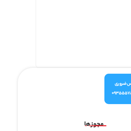
س ضروری
0935557
مجوز ها