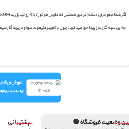
اگر شما هم جز آن دسته افرادی هستین که دارین موتور XU7 رو تبدیل به XUM می کنید ، از میل سوپاپ XUM بگیر تا فنر ها و ریل سوخت و منیفولد هوا
به این سیم گاز نیاز پیدا خواهید کرد ، چون با تغییر منیفولد هوا و دریچه گاز سیم گاز قب
فروش و پشتیب
-338-339-92
ین وضعیت فروشگاه 🟢
پشتیبانی